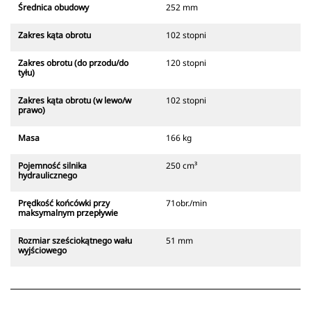
Średnica obudowy
252 mm
Zakres kąta obrotu
102 stopni
Zakres obrotu (do przodu/do
120 stopni
tyłu)
Zakres kąta obrotu (w lewo/w
102 stopni
prawo)
Masa
166 kg
Pojemność silnika
250 cm³
hydraulicznego
Prędkość końcówki przy
71obr./min
maksymalnym przepływie
Rozmiar sześciokątnego wału
51 mm
wyjściowego