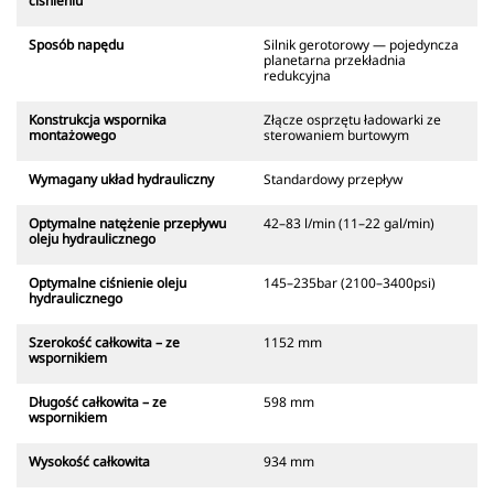
ciśnieniu
Sposób napędu
Silnik gerotorowy — pojedyncza
planetarna przekładnia
redukcyjna
Konstrukcja wspornika
Złącze osprzętu ładowarki ze
montażowego
sterowaniem burtowym
Wymagany układ hydrauliczny
Standardowy przepływ
Optymalne natężenie przepływu
42–83 l/min (11–22 gal/min)
oleju hydraulicznego
Optymalne ciśnienie oleju
145–235bar (2100–3400psi)
hydraulicznego
Szerokość całkowita – ze
1152 mm
wspornikiem
Długość całkowita – ze
598 mm
wspornikiem
Wysokość całkowita
934 mm