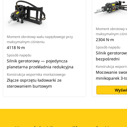
Moment obrotowy 
maksymalnym ciśni
Moment obrotowy wału napędowego przy
2304 N·m
maksymalnym ciśnieniu
4118 N·m
Sposób napędu
Silnik gerotoro
Sposób napędu
bezpośredni
Silnik gerotorowy — pojedyncza
planetarna przekładnia redukcyjna
Konstrukcja wspor
Mocowanie swor
Konstrukcja wspornika montażowego
minikoparek 3-
Złącze osprzętu ładowarki ze
sterowaniem burtowym
Wyświ