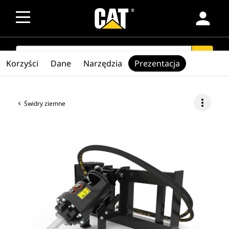
person
SEARCH
search
Korzyści
Dane
Narzędzia
Prezentacja
more_vert
Świdry ziemne