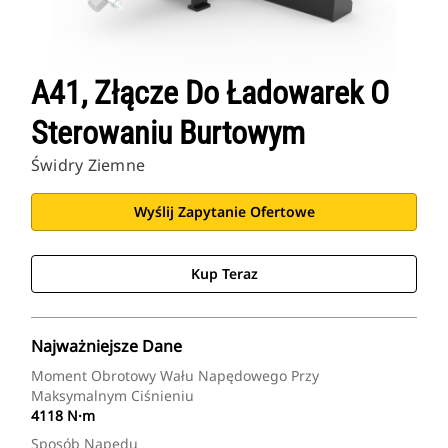
A41, Złącze Do Ładowarek O
Sterowaniu Burtowym
Świdry Ziemne
Wyślij Zapytanie Ofertowe
Kup Teraz
Najważniejsze Dane
Moment Obrotowy Wału Napędowego Przy
Maksymalnym Ciśnieniu
4118 N·m
Sposób Napędu