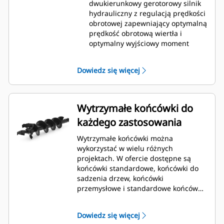
dwukierunkowy gerotorowy silnik
hydrauliczny z regulacją prędkości
obrotowej zapewniający optymalną
prędkość obrotową wiertła i
optymalny wyjściowy moment
obrotowy w zakresie od małych do
umiarkowanych obciążeń
Dowiedz się więcej
roboczych.
Świder ziemny A41 jest
wyposażony w dwukierunkowy
gerotorowy silnik hydrauliczny z
Wytrzymałe końcówki do
regulacją prędkości obrotowej,
każdego zastosowania
zamocowany do umieszczonej
przekładni planetarnej w celu
Wytrzymałe końcówki można
zapewnienia optymalnej prędkości
wykorzystać w wielu różnych
obrotowej wiertła i optymalnego
projektach. W ofercie dostępne są
wyjściowego momentu
końcówki standardowe, końcówki do
obrotowego w zakresie od
sadzenia drzew, końcówki
umiarkowanych do dużych
przemysłowe i standardowe końcówki
obciążeń roboczych.
wiertnic do skał (przykręcane), które
Świder ziemny A68 jest
można wykorzystywać w wielu różnych
wyposażony w dwukierunkowy
Dowiedz się więcej
zastosowaniach oraz warunkach
hydrauliczny silnik przekładniowy