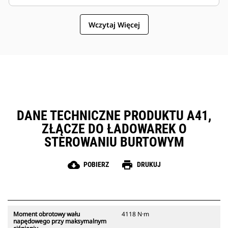
terenowych.
z regulacją prędkości obrotowej,
zamocowany do przekładni
Wczytaj Więcej
planetarnej w celu zapewnienia
optymalnej prędkości obrotowej
wiertła i optymalnego wyjściowego
momentu obrotowego w
zastosowaniach wymagających
wiercenia w zakresie od
umiarkowanych do dużych
obciążeń roboczych, z wysoką
wydajnością.
DANE TECHNICZNE PRODUKTU A41,
ZŁĄCZE DO ŁADOWAREK O
STEROWANIU BURTOWYM
cloud_download
print
POBIERZ
DRUKUJ
Moment obrotowy wału
4118 N·m
napędowego przy maksymalnym