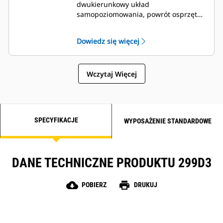
dwukierunkowy układ
samopoziomowania, powrót osprzętu
roboczego do pozycji kopania oraz
pozycjonowanie osprzętu roboczego.
Dowiedz się więcej
Wczytaj Więcej
SPECYFIKACJE
WYPOSAŻENIE STANDARDOWE
DANE TECHNICZNE PRODUKTU 299D3
cloud_download
print
POBIERZ
DRUKUJ