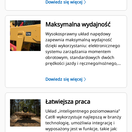
Dowiedz się więcej
utrzymują pozycję branżowego lidera
w dziedzinie komfortu operatora.
Maksymalna wydajność
Wysokosprawny układ napędowy
zapewnia maksymalną wydajność
dzięki wykorzystaniu: elektronicznego
systemu zarządzania momentem
obrotowym, standardowych dwóch
prędkości jazdy i ręcznego/nożnego,
elektronicznego sterowania
przepustnicą, w którym pedał
Dowiedz się więcej
przyspieszenia może pełnić również
funkcję pedału zwalniania.
Łatwiejsza praca
Układ „inteligentnego poziomowania”
Cat® wykorzystuje najlepszą w branży
technologię, umożliwia integrację i
wyposażony jest w funkcje, takie jak: