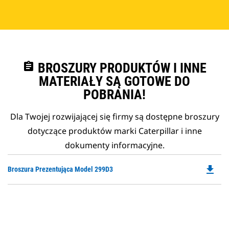
assignment
BROSZURY PRODUKTÓW I INNE
MATERIAŁY SĄ GOTOWE DO
POBRANIA!
Dla Twojej rozwijającej się firmy są dostępne broszury
dotyczące produktów marki Caterpillar i inne
dokumenty informacyjne.
file_download
Do
Broszura Prezentująca Model 299D3
P
O
in
a
N