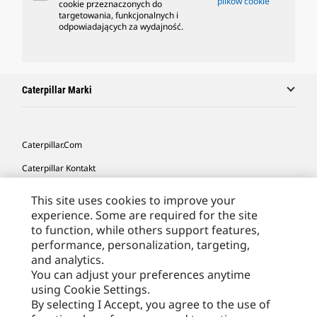
plików cookie
cookie przeznaczonych do
targetowania, funkcjonalnych i
odpowiadających za wydajność.
Caterpillar Marki
Caterpillar.com
Caterpillar Kontakt
Caterpillar Kontakt
This site uses cookies to improve your
experience. Some are required for the site
Moje Preferencje Marketingowe
to function, while others support features,
Site Map
performance, personalization, targeting,
and analytics.
Cookie Settings
You can adjust your preferences anytime
Legal
using Cookie Settings.
By selecting I Accept, you agree to the use of
Privacy