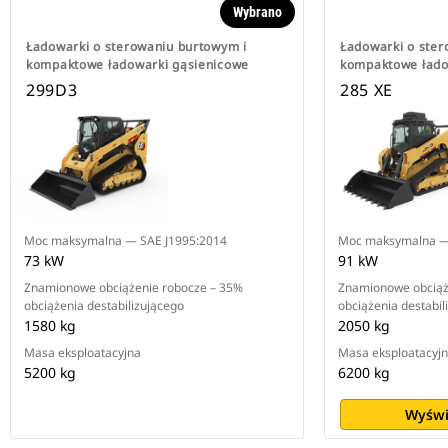
Wybrano
Ładowarki o sterowaniu burtowym i
Ładowarki o ster
kompaktowe ładowarki gąsienicowe
kompaktowe łado
299D3
285 XE
Moc maksymalna — SAE J1995:2014
Moc maksymalna —
73 kW
91 kW
Znamionowe obciążenie robocze – 35%
Znamionowe obciąż
obciążenia destabilizującego
obciążenia destabil
1580 kg
2050 kg
Masa eksploatacyjna
Masa eksploatacyj
5200 kg
6200 kg
Wyświ