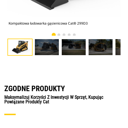
Kompaktowa ładowarka gąsienicowa Cat® 299D3
Kom
ZGODNE PRODUKTY
Maksymalizuj Korzyści Z Inwestycji W Sprzęt, Kupując
Powiązane Produkty Cat