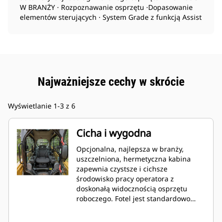
W BRANŻY · Rozpoznawanie osprzętu ·Dopasowanie
elementów sterujących · System Grade z funkcją Assist
Najważniejsze cechy w skrócie
Wyświetlanie 1-3 z 6
Cicha i wygodna
Opcjonalna, najlepsza w branży,
uszczelniona, hermetyczna kabina
zapewnia czystsze i cichsze
środowisko pracy operatora z
doskonałą widocznością osprzętu
roboczego. Fotel jest standardowo
wyposażony w regulowane joysticki,
dzięki czemu maszyny serii D3