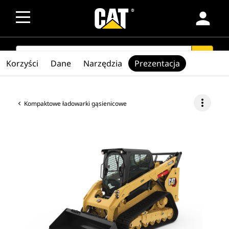
person
SEARCH
search
Korzyści
Dane
Narzędzia
Prezentacja
more_vert
Kompaktowe ładowarki gąsienicowe