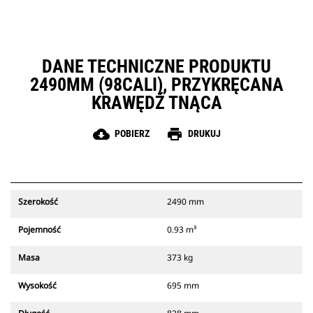
DANE TECHNICZNE PRODUKTU
2490MM (98CALI), PRZYKRĘCANA
KRAWĘDŹ TNĄCA
cloud_download
print
POBIERZ
DRUKUJ
Szerokość
2490 mm
Pojemność
0.93 m³
Masa
373 kg
Wysokość
695 mm