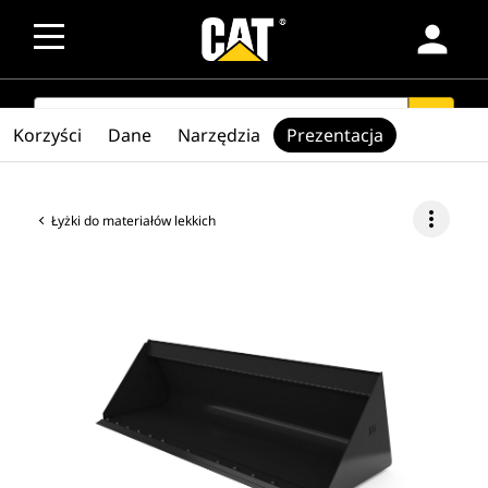
person
SEARCH
search
Korzyści
Dane
Narzędzia
Prezentacja
more_vert
Łyżki do materiałów lekkich