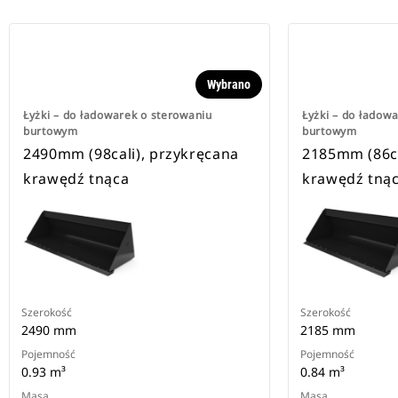
Wybrano
Łyżki – do ładowarek o sterowaniu
Łyżki – do ładow
burtowym
burtowym
2490mm (98cali), przykręcana
2185mm (86ca
krawędź tnąca
krawędź tną
Szerokość
Szerokość
2490 mm
2185 mm
Pojemność
Pojemność
0.93 m³
0.84 m³
Masa
Masa