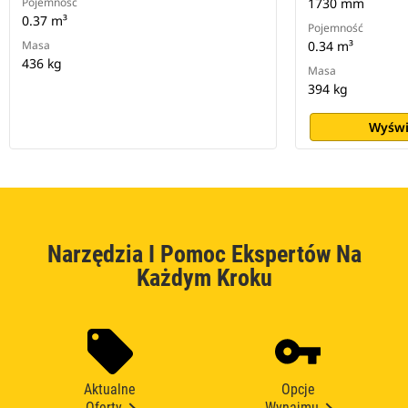
Pojemność
1730 mm
0.37 m³
Pojemność
Masa
0.34 m³
436 kg
Masa
394 kg
Wyświ
Narzędzia I Pomoc Ekspertów Na
Każdym Kroku
Aktualne
Opcje
Oferty
Wynajmu