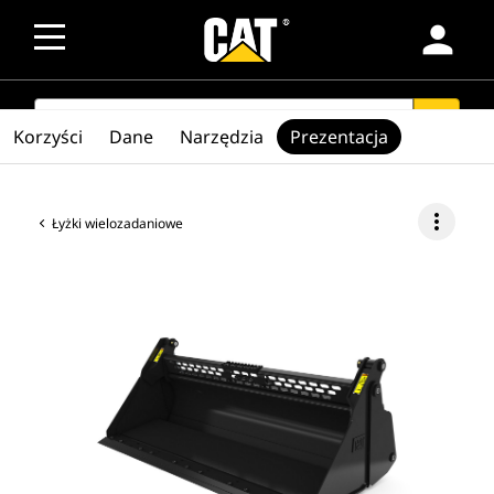
person
SEARCH
search
Korzyści
Dane
Narzędzia
Prezentacja
more_vert
Łyżki wielozadaniowe