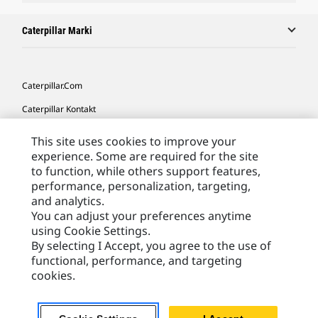
Caterpillar Marki
Caterpillar.com
Caterpillar Kontakt
Caterpillar Kontakt
This site uses cookies to improve your
experience. Some are required for the site
Moje Preferencje Marketingowe
to function, while others support features,
Site Map
performance, personalization, targeting,
and analytics.
Cookie Settings
You can adjust your preferences anytime
Legal
using Cookie Settings.
By selecting I Accept, you agree to the use of
Privacy
functional, performance, and targeting
cookies.
Europe - Polish
© 2026 Caterpillar. Wszelkie prawa zastrzeżone.