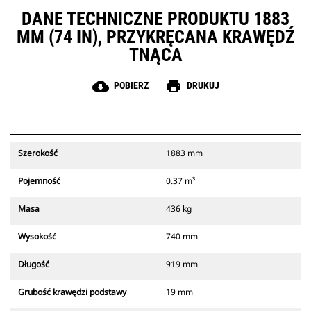
DANE TECHNICZNE PRODUKTU 1883
MM (74 IN), PRZYKRĘCANA KRAWĘDŹ
TNĄCA
cloud_download
print
POBIERZ
DRUKUJ
Szerokość
1883 mm
Pojemność
0.37 m³
Masa
436 kg
Wysokość
740 mm
Długość
919 mm
Grubość krawędzi podstawy
19 mm