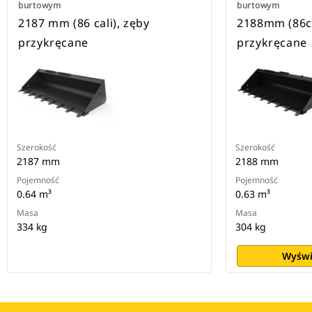
burtowym
burtowym
2187 mm (86 cali), zęby
2188mm (86ca
przykręcane
przykręcane
Szerokość
Szerokość
2187 mm
2188 mm
Pojemność
Pojemność
0.64 m³
0.63 m³
Masa
Masa
334 kg
304 kg
Wyświ