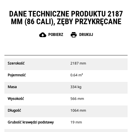
DANE TECHNICZNE PRODUKTU 2187
MM (86 CALI), ZĘBY PRZYKRĘCANE
cloud_download
print
POBIERZ
DRUKUJ
Szerokość
2187 mm
Pojemność
0.64 m³
Masa
334 kg
Wysokość
566 mm
Długość
1064 mm
Grubość krawędzi podstawy
19 mm