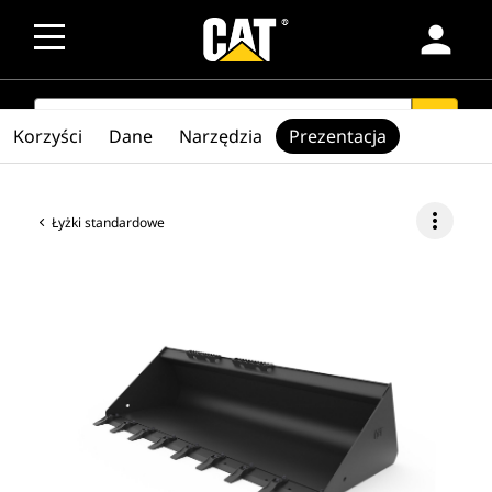
person
SEARCH
search
Korzyści
Dane
Narzędzia
Prezentacja
more_vert
Łyżki standardowe