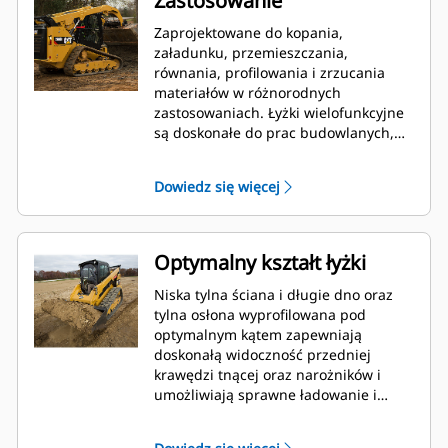
Zastosowanie
Zaprojektowane do kopania,
załadunku, przemieszczania,
równania, profilowania i zrzucania
materiałów w różnorodnych
zastosowaniach. Łyżki wielofunkcyjne
są doskonałe do prac budowlanych,
przemysłowych, kształtowania terenu i
wykonywania trudniejszych prac
Dowiedz się więcej
wyburzeniowych.
Optymalny kształt łyżki
Niska tylna ściana i długie dno oraz
tylna osłona wyprofilowana pod
optymalnym kątem zapewniają
doskonałą widoczność przedniej
krawędzi tnącej oraz narożników i
umożliwiają sprawne ładowanie i
zrzucanie materiału.