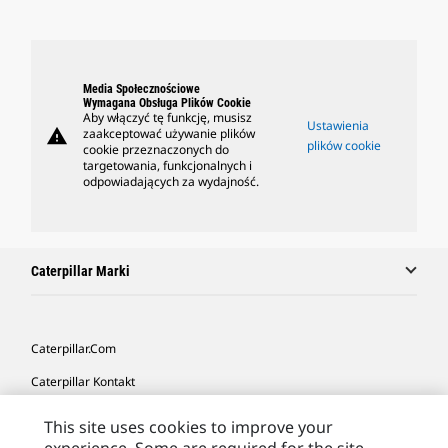
Media Społecznościowe
Wymagana Obsługa Plików Cookie
Aby włączyć tę funkcję, musisz
Ustawienia
warning
zaakceptować używanie plików
plików cookie
cookie przeznaczonych do
targetowania, funkcjonalnych i
odpowiadających za wydajność.
Caterpillar Marki
Caterpillar.com
Caterpillar Kontakt
Caterpillar Kontakt
This site uses cookies to improve your
Moje Preferencje Marketingowe