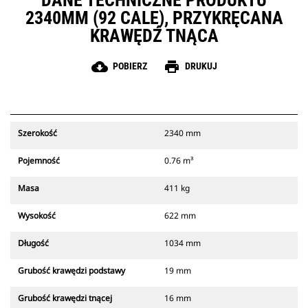
DANE TECHNICZNE PRODUKTU
2340MM (92 CALE), PRZYKRĘCANA
KRAWĘDŹ TNĄCA
cloud_download
print
POBIERZ
DRUKUJ
Szerokość
2340 mm
Pojemność
0.76 m³
Masa
411 kg
Wysokość
622 mm
Długość
1034 mm
Grubość krawędzi podstawy
19 mm
Grubość krawędzi tnącej
16 mm