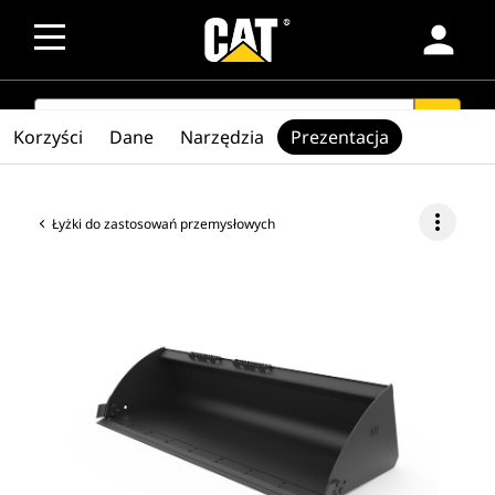
person
SEARCH
search
Korzyści
Dane
Narzędzia
Prezentacja
more_vert
Łyżki do zastosowań przemysłowych