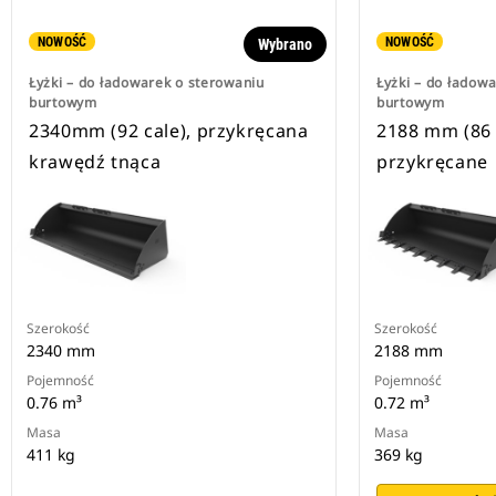
NOWOŚĆ
NOWOŚĆ
Wybrano
Łyżki – do ładowarek o sterowaniu
Łyżki – do ładow
burtowym
burtowym
2340mm (92 cale), przykręcana
2188 mm (86 c
krawędź tnąca
przykręcane
Szerokość
Szerokość
2340 mm
2188 mm
Pojemność
Pojemność
0.76 m³
0.72 m³
Masa
Masa
411 kg
369 kg