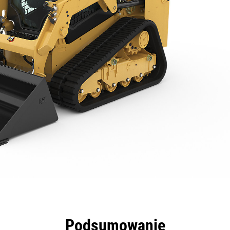
zyści
Dane
Narzędzia
Prezentacja
Podsumowanie