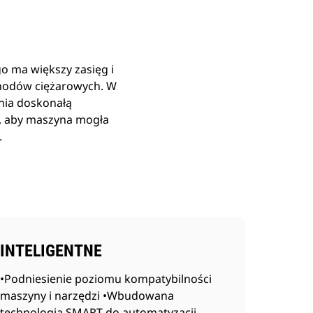
 ma większy zasięg i
chodów ciężarowych. W
nia doskonałą
ć, aby maszyna mogła
.
INTELIGENTNE
•Podniesienie poziomu kompatybilności
maszyny i narzędzi •Wbudowana
technologia SMART do automatyzacji