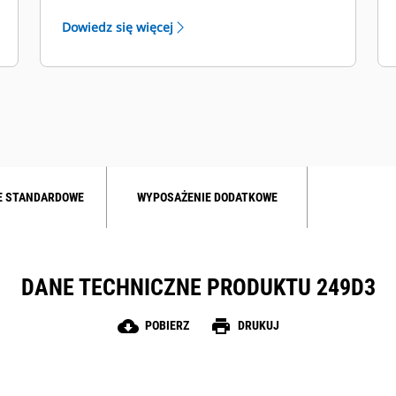
języków i możliwość spersonalizowania
Dowiedz się więcej
konfiguracji ekranu, a ponadto
współpracuje z systemem
zabezpieczenia maszyny i z kamerą
tylną.
E STANDARDOWE
WYPOSAŻENIE DODATKOWE
DANE TECHNICZNE PRODUKTU 249D3
cloud_download
print
POBIERZ
DRUKUJ