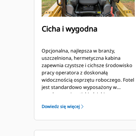
Cicha i wygodna
Opcjonalna, najlepsza w branży,
uszczelniona, hermetyczna kabina
zapewnia czystsze i cichsze środowisko
pracy operatora z doskonałą
widocznością osprzętu roboczego. Fotel
jest standardowo wyposażony w
regulowane joysticki, dzięki czemu
maszyny serii D3 utrzymują pozycję
Dowiedz się więcej
branżowego lidera w dziedzinie
komfortu operatora.