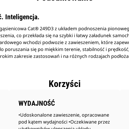
 Inteligencja.
ąsienicowa Cat® 249D3 z układem podnoszenia pionowego
zenia, co przekłada się na szybki i łatwy załadunek samo
dardowego wchodzi podwozie z zawieszeniem, które zapew
o poruszania się po miękkim terenie, stabilność i prędkoś
rokim zakresie zastosowań i na różnych rodzajach podłoża
Korzyści
WYDAJNOŚĆ
•Udoskonalone zawieszenie, opracowane
pod kątem wydajności •Oczekiwane przez
użytkowników ulepszenia układu