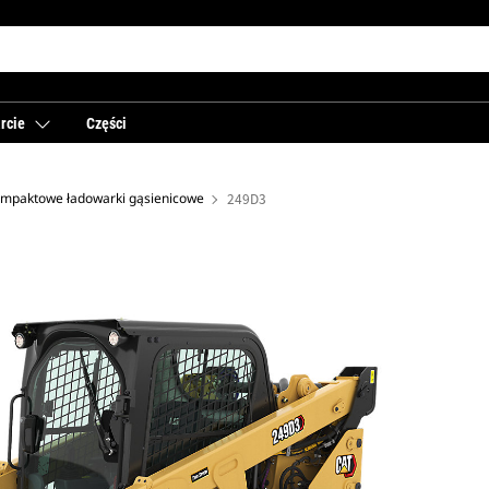
rcie
Części
mpaktowe ładowarki gąsienicowe
249D3