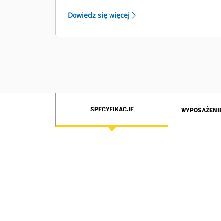
ładunku, zwiększoną wydajność i wyższy
Dowiedz się więcej
komfort pracy.
SPECYFIKACJE
WYPOSAŻENI