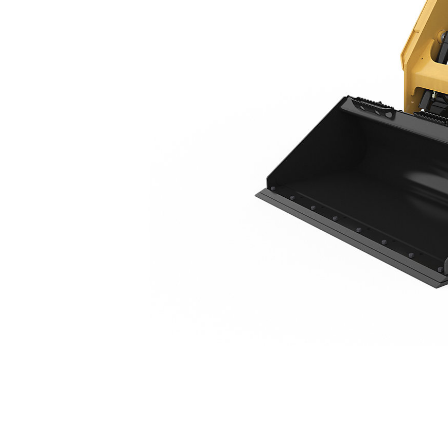
249D3
Kor
Zmień model