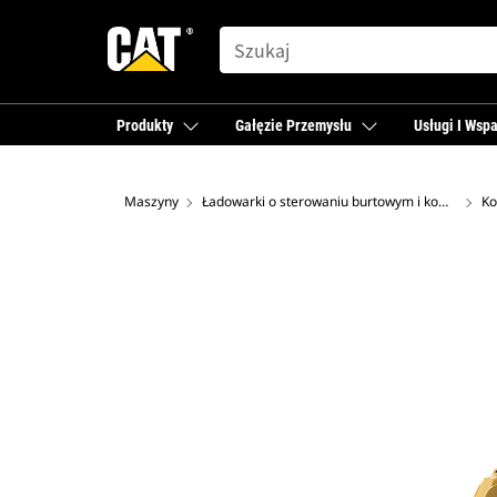
SEARCH
Produkty
Gałęzie Przemysłu
Usługi I Wspa
Maszyny
Ładowarki o sterowaniu burtowym i kompaktowe ładowarki gąsienicowe
Ko