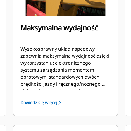
Maksymalna wydajność
Wysokosprawny układ napędowy
zapewnia maksymalną wydajność dzięki
wykorzystaniu: elektronicznego
systemu zarządzania momentem
obrotowym, standardowych dwóch
prędkości jazdy i ręcznego/nożnego,
elektronicznego sterowania
przepustnicą, w którym pedał
Dowiedz się więcej
przyspieszenia może pełnić również
funkcję pedału zwalniania.