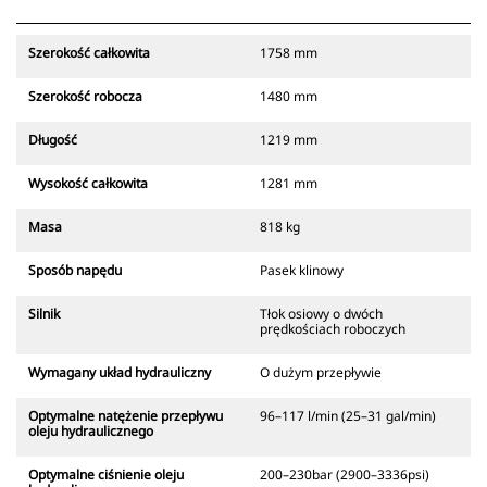
Szerokość całkowita
1758 mm
Szerokość robocza
1480 mm
Długość
1219 mm
Wysokość całkowita
1281 mm
Masa
818 kg
Sposób napędu
Pasek klinowy
Silnik
Tłok osiowy o dwóch
prędkościach roboczych
Wymagany układ hydrauliczny
O dużym przepływie
Optymalne natężenie przepływu
96–117 l/min (25–31 gal/min)
oleju hydraulicznego
Optymalne ciśnienie oleju
200–230bar (2900–3336psi)