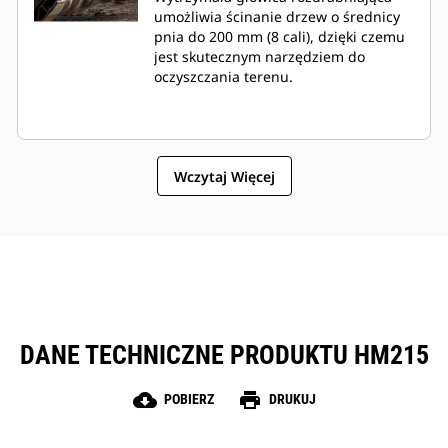
umożliwia ścinanie drzew o średnicy
pnia do 200 mm (8 cali), dzięki czemu
jest skutecznym narzędziem do
oczyszczania terenu.
Wczytaj Więcej
DANE TECHNICZNE PRODUKTU HM215
cloud_download
print
POBIERZ
DRUKUJ