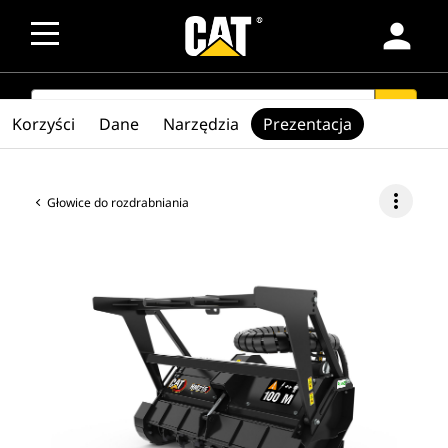
person
SEARCH
search
Korzyści
Dane
Narzędzia
Prezentacja
more_vert
Głowice do rozdrabniania