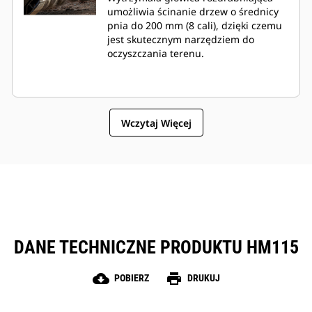
umożliwia ścinanie drzew o średnicy
pnia do 200 mm (8 cali), dzięki czemu
jest skutecznym narzędziem do
oczyszczania terenu.
Wczytaj Więcej
DANE TECHNICZNE PRODUKTU HM115
cloud_download
print
POBIERZ
DRUKUJ