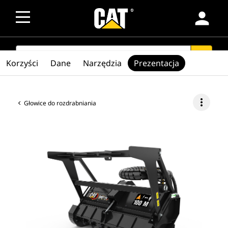
person
SEARCH
search
Korzyści
Dane
Narzędzia
Prezentacja
more_vert
Głowice do rozdrabniania