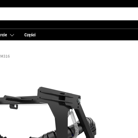
rcie
Części
M316