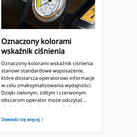
Oznaczony kolorami
wskaźnik ciśnienia
Oznaczony kolorami wskaźnik ciśnienia
stanowi standardowe wyposażenie,
które dostarcza operatorowi informacje
w celu zmaksymalizowania wydajności.
Dzięki zielonym, żółtym i czerwonym
obszarom operator może odczytać
obciążenie głowicy do rozdrabniania
oraz określić, czy niezbędna jest
Dowiedz się więcej
regulacja w celu zwiększenia
produktywności w zakresie zmiennego
obciążenia materiałem.