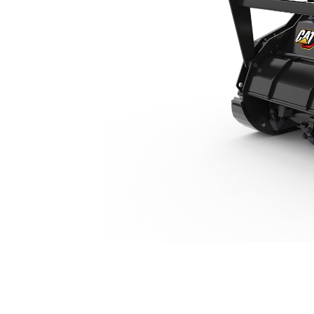
HM316
Kor
Zmień model