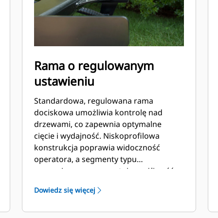
Rama o regulowanym
ustawieniu
Standardowa, regulowana rama
dociskowa umożliwia kontrolę nad
drzewami, co zapewnia optymalne
cięcie i wydajność. Niskoprofilowa
konstrukcja poprawia widoczność
operatora, a segmenty typu
sworzniowego gwarantują możliwość
sterowania sekcją zębów, które pracują
Dowiedz się więcej
w danym momencie, co wydłuża ich
żywotność.