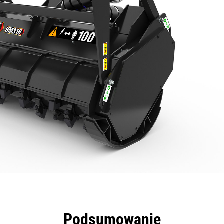
zyści
Dane
Narzędzia
Prezentacja
Podsumowanie