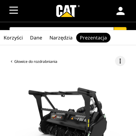
person
SEARCH
search
Korzyści
Dane
Narzędzia
Prezentacja
more_vert
Głowice do rozdrabniania