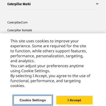
Caterpillar Marki
Caterpillar.com
Caterpillar Kontakt
Caterpillar Kontakt
This site uses cookies to improve your
experience. Some are required for the site
Moje Preferencje Marketingowe
to function, while others support features,
Site Map
performance, personalization, targeting,
and analytics.
Cookie Settings
You can adjust your preferences anytime
Legal
using Cookie Settings.
By selecting I Accept, you agree to the use of
Privacy
functional, performance, and targeting
cookies.
Europe - Polish
© 2026 Caterpillar. Wszelkie prawa zastrzeżone.
Cookie Settings
I Accept