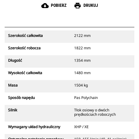
cloud_download
print
POBIERZ
DRUKUJ
Szerokość całkowita
2122 mm
Szerokość robocza
1822 mm
Długość
1354 mm
Wysokość całkowita
1480 mm
Masa
1504 kg
Sposób napędu
Pas Polychain
Silnik
Tłok osiowy o dwóch
prędkościach roboczych
Wymagany układ hydrauliczny
XHP / XE