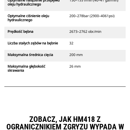
Optymalne natężenie przepływu
150–155 l/min (40–41 gal/min)
oleju hydraulicznego
Optymalne ciśnienie oleju
200–278bar (2900–4061psi)
hydraulicznego
Prędkość bębna
2673–2762 obr./min
Liczba stałych zębów na bębnie
32
Maksymalna średnica cięcia
200 mm
Maksymalna głębokość
26 mm
skrawania
ZOBACZ, JAK HM418 Z
OGRANICZNIKIEM ZGRYZU WYPADA W