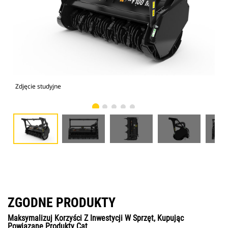
Zdjęcie studyjne
Wid
ZGODNE PRODUKTY
Maksymalizuj Korzyści Z Inwestycji W Sprzęt, Kupując
Powiązane Produkty Cat