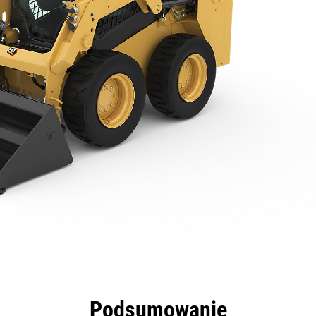
zyści
Dane
Narzędzia
Prezentacja
Podsumowanie