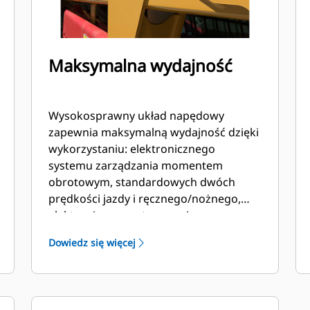
Maksymalna wydajność
Wysokosprawny układ napędowy
zapewnia maksymalną wydajność dzięki
wykorzystaniu: elektronicznego
systemu zarządzania momentem
obrotowym, standardowych dwóch
prędkości jazdy i ręcznego/nożnego,
elektronicznego sterowania
przepustnicą, w którym pedał
Dowiedz się więcej
przyspieszenia może pełnić również
funkcję pedału zwalniania.