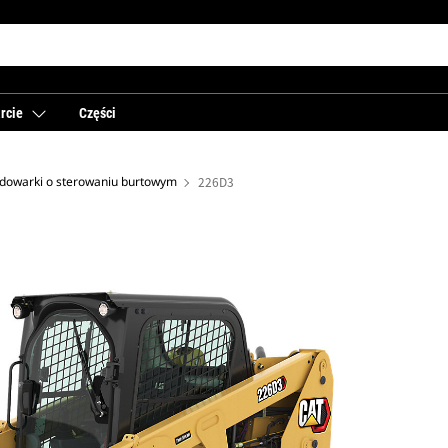
rcie
Części
dowarki o sterowaniu burtowym
226D3