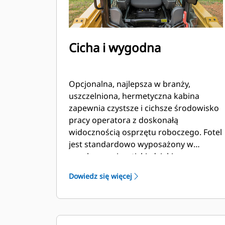
Cicha i wygodna
Opcjonalna, najlepsza w branży,
uszczelniona, hermetyczna kabina
zapewnia czystsze i cichsze środowisko
pracy operatora z doskonałą
widocznością osprzętu roboczego. Fotel
jest standardowo wyposażony w
regulowane joysticki, dzięki czemu
maszyny serii D3 utrzymują pozycję
Dowiedz się więcej
branżowego lidera w dziedzinie
komfortu operatora.