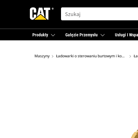
SEARCH
Produkty
Gałęzie Przemysłu
Usługi I Wspa
Maszyny
Ładowarki o sterowaniu burtowym i kompaktowe ładowarki gąsienicowe
Ła