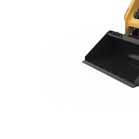
226D3
Kor
Zmień model