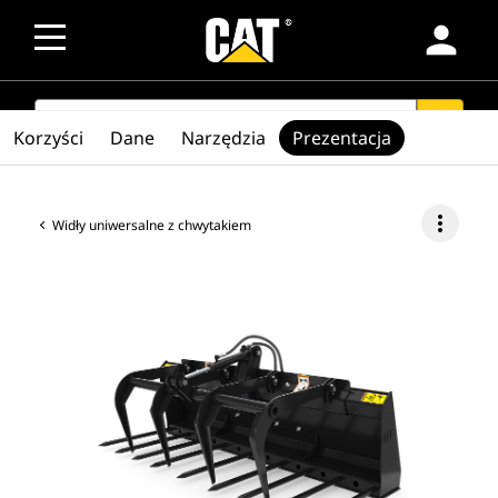
person
SEARCH
search
Korzyści
Dane
Narzędzia
Prezentacja
more_vert
Widły uniwersalne z chwytakiem