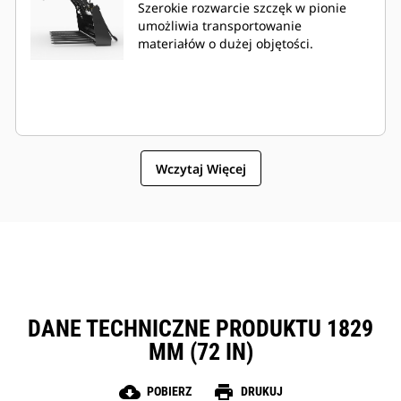
Szerokie rozwarcie szczęk w pionie
umożliwia transportowanie
materiałów o dużej objętości.
Wczytaj Więcej
DANE TECHNICZNE PRODUKTU 1829
MM (72 IN)
cloud_download
print
POBIERZ
DRUKUJ