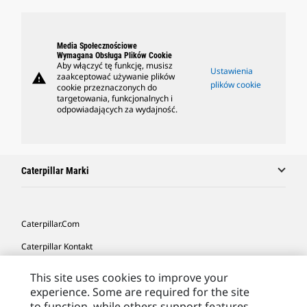
Media Społecznościowe
Wymagana Obsługa Plików Cookie
Aby włączyć tę funkcję, musisz
Ustawienia
warning
zaakceptować używanie plików
plików cookie
cookie przeznaczonych do
targetowania, funkcjonalnych i
odpowiadających za wydajność.
Caterpillar Marki
Caterpillar.com
Caterpillar Kontakt
Caterpillar Kontakt
This site uses cookies to improve your
experience. Some are required for the site
Moje Preferencje Marketingowe
to function, while others support features,