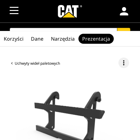
person
SEARCH
search
Korzyści
Dane
Narzędzia
Prezentacja
more_vert
Uchwyty wideł paletowych