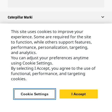
Caterpillar Marki
This site uses cookies to improve your
experience. Some are required for the site
Caterpillar.com
to function, while others support features,
Caterpillar Kontakt
performance, personalization, targeting,
and analytics.
Caterpillar Kontakt
You can adjust your preferences anytime
Moje Preferencje Marketingowe
using Cookie Settings.
By selecting I Accept, you agree to the use of
Site Map
functional, performance, and targeting
Cookie Settings
cookies.
Legal
Cookie Settings
I Accept
Privacy