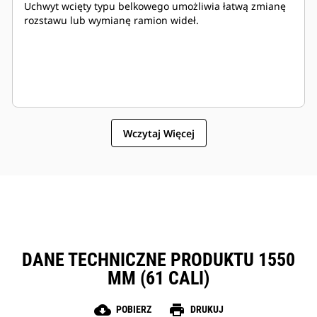
Uchwyt wcięty typu belkowego umożliwia łatwą zmianę
rozstawu lub wymianę ramion wideł.
Wczytaj Więcej
DANE TECHNICZNE PRODUKTU 1550
MM (61 CALI)
cloud_download
print
POBIERZ
DRUKUJ