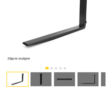
Zdjęcie studyjne
Wid