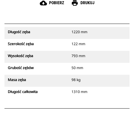
cloud_download
print
POBIERZ
DRUKUJ
Długość zęba
1220 mm
Szerokość zęba
122 mm
Wysokość zęba
793 mm
Grubość zębów
50 mm
Masa zęba
98 kg
Długość całkowita
1310 mm