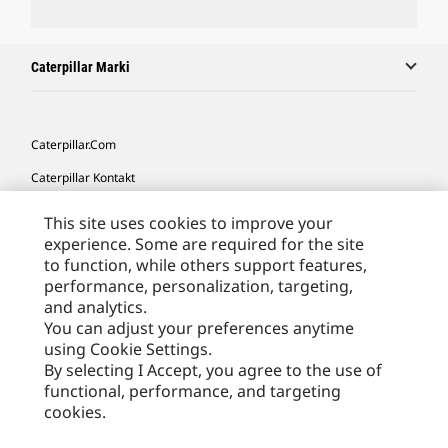
Caterpillar Marki
Caterpillar.com
Caterpillar Kontakt
Caterpillar Kontakt
This site uses cookies to improve your
experience. Some are required for the site
Moje Preferencje Marketingowe
to function, while others support features,
Site Map
performance, personalization, targeting,
and analytics.
Cookie Settings
You can adjust your preferences anytime
Legal
using Cookie Settings.
By selecting I Accept, you agree to the use of
Privacy
functional, performance, and targeting
cookies.