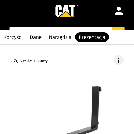
person
SEARCH
search
Korzyści
Dane
Narzędzia
Prezentacja
more_vert
Zęby wideł paletowych