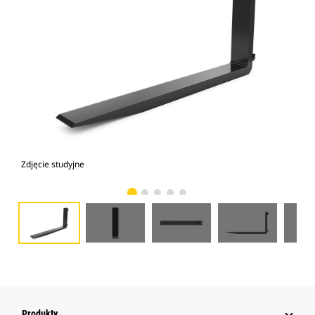
Zdjęcie studyjne
Wid
Produkty