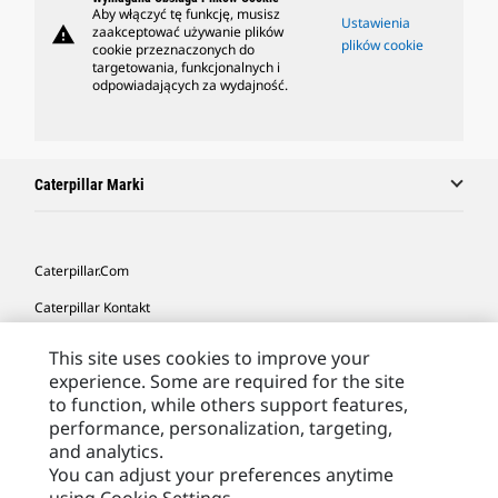
Aby włączyć tę funkcję, musisz
Ustawienia
warning
zaakceptować używanie plików
plików cookie
cookie przeznaczonych do
targetowania, funkcjonalnych i
odpowiadających za wydajność.
Caterpillar Marki
Caterpillar.com
Caterpillar Kontakt
Caterpillar Kontakt
This site uses cookies to improve your
experience. Some are required for the site
Moje Preferencje Marketingowe
to function, while others support features,
Site Map
performance, personalization, targeting,
and analytics.
Cookie Settings
You can adjust your preferences anytime
Legal