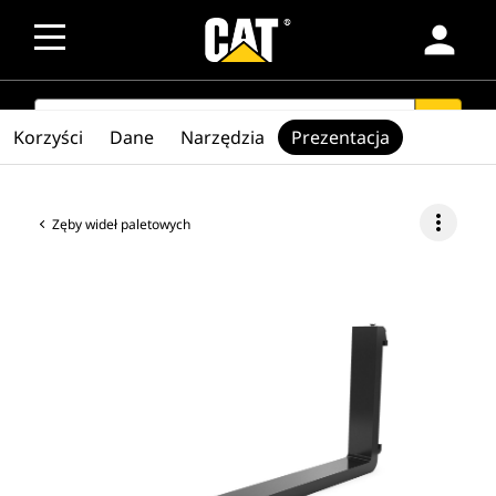
person
SEARCH
search
Korzyści
Dane
Narzędzia
Prezentacja
more_vert
Zęby wideł paletowych