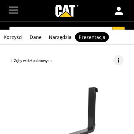
person
SEARCH
search
Korzyści
Dane
Narzędzia
Prezentacja
more_vert
Zęby wideł paletowych