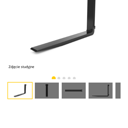
Zdjęcie studyjne
Wid