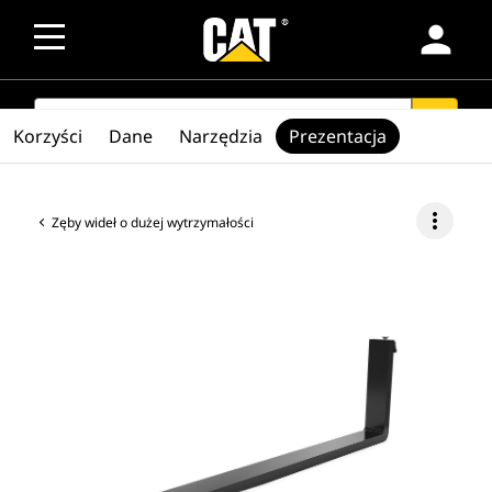
person
SEARCH
search
Korzyści
Dane
Narzędzia
Prezentacja
more_vert
Zęby wideł o dużej wytrzymałości