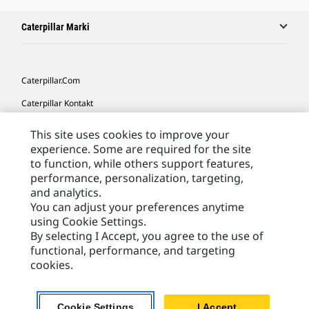
Caterpillar Marki
Caterpillar.com
Caterpillar Kontakt
Caterpillar Kontakt
This site uses cookies to improve your
experience. Some are required for the site
Moje Preferencje Marketingowe
to function, while others support features,
Site Map
performance, personalization, targeting,
and analytics.
Cookie Settings
You can adjust your preferences anytime
Legal
using Cookie Settings.
By selecting I Accept, you agree to the use of
Privacy
functional, performance, and targeting
cookies.
Europe - Polish
© 2026 Caterpillar. Wszelkie prawa zastrzeżone.
Cookie Settings
I Accept