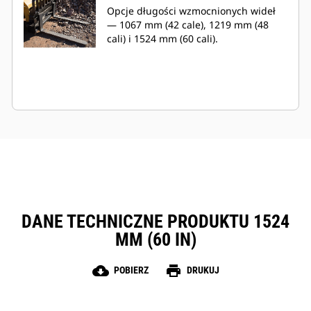
Opcje długości wzmocnionych wideł
— 1067 mm (42 cale), 1219 mm (48
cali) i 1524 mm (60 cali).
DANE TECHNICZNE PRODUKTU 1524
MM (60 IN)
cloud_download
print
POBIERZ
DRUKUJ