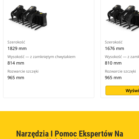
Szerokość
Szerokość
1829 mm
1676 mm
Wysokość — z zamkniętym chwytakiem
Wysokość — z zamk
814 mm
810 mm
Rozwarcie szczęki
Rozwarcie szczęki
965 mm
965 mm
Wyświ
Narzędzia I Pomoc Ekspertów Na