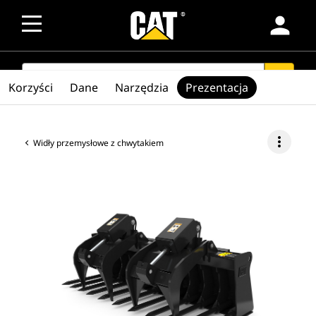
person
SEARCH
search
Korzyści
Dane
Narzędzia
Prezentacja
more_vert
Widły przemysłowe z chwytakiem