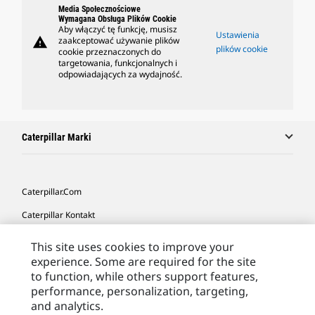
Media Społecznościowe
Wymagana Obsługa Plików Cookie
Aby włączyć tę funkcję, musisz
Ustawienia
warning
zaakceptować używanie plików
plików cookie
cookie przeznaczonych do
targetowania, funkcjonalnych i
odpowiadających za wydajność.
Caterpillar Marki
Caterpillar.com
Caterpillar Kontakt
Caterpillar Kontakt
This site uses cookies to improve your
experience. Some are required for the site
Moje Preferencje Marketingowe
to function, while others support features,
Site Map
performance, personalization, targeting,
and analytics.
Cookie Settings