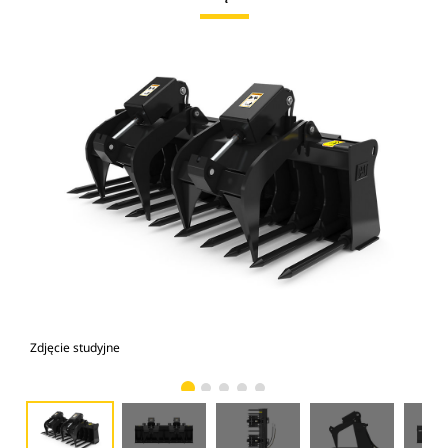
Zdjęcie studyjne
Wid