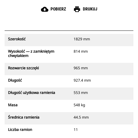
cloud_download
print
POBIERZ
DRUKUJ
Szerokość
1829 mm
Wysokość — z zamkniętym
814 mm
chwytakiem
Rozwarcie szczęki
965 mm
Długość
927.4 mm
Długość użytkowa ramienia
553 mm
Masa
548 kg
Średnica ramienia
44.5 mm
Liczba ramion
11