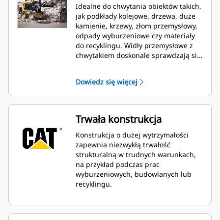
Idealne do chwytania obiektów takich,
jak podkłady kolejowe, drzewa, duże
kamienie, krzewy, złom przemysłowy,
odpady wyburzeniowe czy materiały
do recyklingu. Widły przemysłowe z
chwytakiem doskonale sprawdzają się
również przy przebijaniu i chwytaniu
papieru, kartonu, drewna i lekkiego
Dowiedz się więcej
złomu metalowego.
Trwała konstrukcja
Konstrukcja o dużej wytrzymałości
zapewnia niezwykłą trwałość
strukturalną w trudnych warunkach,
na przykład podczas prac
wyburzeniowych, budowlanych lub
recyklingu.