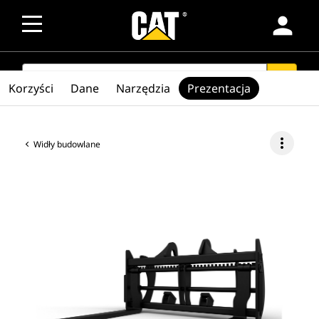
person
SEARCH
search
Korzyści
Dane
Narzędzia
Prezentacja
more_vert
Widły budowlane