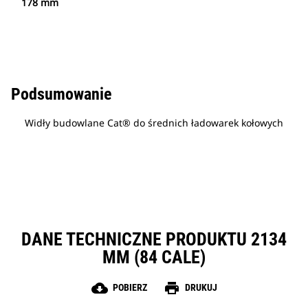
178 mm
Podsumowanie
Widły budowlane Cat® do średnich ładowarek kołowych
DANE TECHNICZNE PRODUKTU 2134
MM (84 CALE)
cloud_download
print
POBIERZ
DRUKUJ