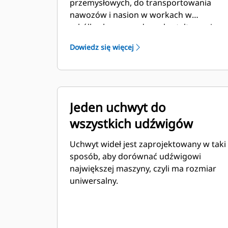
przemysłowych, do transportowania
nawozów i nasion w workach w
szkółkach oraz podczas kształtowania
terenu, a także do wykonywania
Dowiedz się więcej
podobnych zadań.
Jeden uchwyt do
wszystkich udźwigów
Uchwyt wideł jest zaprojektowany w taki
sposób, aby dorównać udźwigowi
największej maszyny, czyli ma rozmiar
uniwersalny.