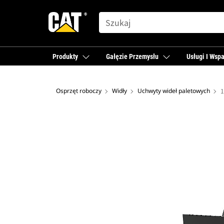
SEARCH
Produkty
Gałęzie Przemysłu
Usługi I Wspa
Osprzęt roboczy
Widły
Uchwyty wideł paletowych
1