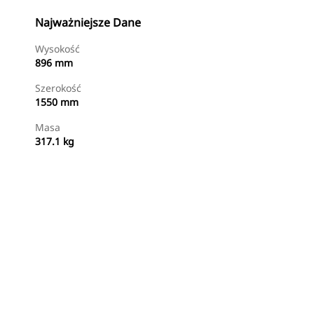
Najważniejsze Dane
Wysokość
896 mm
Szerokość
1550 mm
Masa
317.1 kg
Kup Teraz
Wyślij Zapytanie Ofertowe