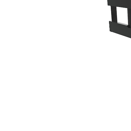
1550 Mm (61 In)
Kor
Zmień model