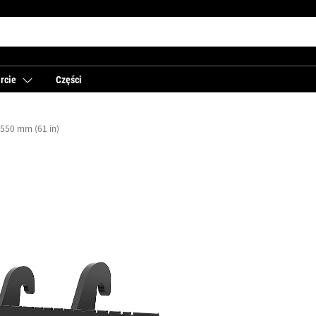
rcie
Części
550 mm (61 in)