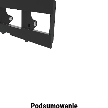
zyści
Dane
Narzędzia
Prezentacja
Podsumowanie