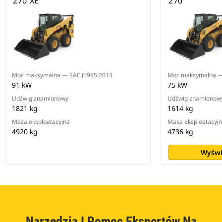
270 XE
270
Moc maksymalna — SAE J1995:2014
Moc maksymalna —
91 kW
75 kW
Udźwig znamionowy
Udźwig znamionow
1821 kg
1614 kg
Masa eksploatacyjna
Masa eksploatacyj
4920 kg
4736 kg
Wyświ
Narzędzia I Pomoc Ekspertów Na