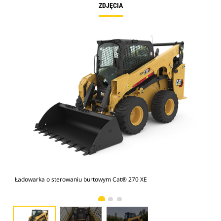
ZDJĘCIA
Ładowarka o sterowaniu burtowym Cat® 270 XE
Ład