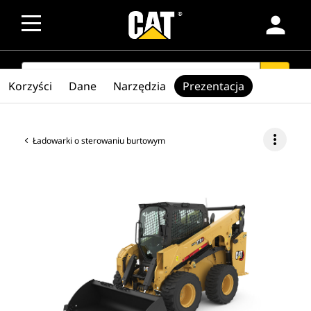
person
SEARCH
search
Korzyści
Dane
Narzędzia
Prezentacja
more_vert
Ładowarki o sterowaniu burtowym