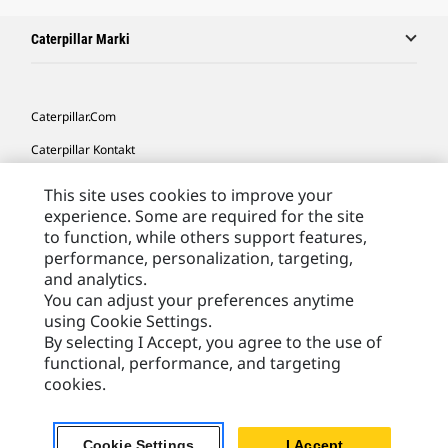
Caterpillar Marki
Caterpillar.com
Caterpillar Kontakt
Caterpillar Kontakt
This site uses cookies to improve your
experience. Some are required for the site
Moje Preferencje Marketingowe
to function, while others support features,
Site Map
performance, personalization, targeting,
and analytics.
Cookie Settings
You can adjust your preferences anytime
Legal
using Cookie Settings.
By selecting I Accept, you agree to the use of
Privacy
functional, performance, and targeting
cookies.
Europe - Polish
© 2026 Caterpillar. Wszelkie prawa zastrzeżone.
Cookie Settings
I Accept