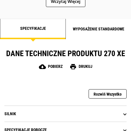
Wczytaj Więcej
SPECYFIKACJE
WYPOSAŻENIE STANDARDOWE
DANE TECHNICZNE PRODUKTU 270 XE
cloud_download
print
POBIERZ
DRUKUJ
Rozwiń Wszystko
SILNIK
SPECYFIKACJE ROBOCZE