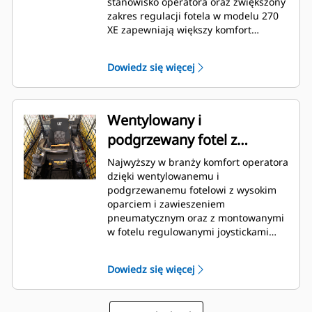
stanowisko operatora oraz zwiększony
zakres regulacji fotela w modelu 270
XE zapewniają większy komfort
każdemu operatorowi. Opcjonalna,
jednoczęściowa, uszczelniona i
Dowiedz się więcej
hermetyczna kabina zapewnia czyste i
ciche miejsce pracy, a ponadto jest
wyposażona w optymalnie
rozmieszczone otwory wentylacyjne,
Wentylowany i
znakomicie rozprowadzające
podgrzewany fotel z
powietrze.
wysokim oparciem i
Najwyższy w branży komfort operatora
zawieszeniem
dzięki wentylowanemu i
podgrzewanemu fotelowi z wysokim
pneumatycznym
oparciem i zawieszeniem
pneumatycznym oraz z montowanymi
w fotelu regulowanymi joystickami
sterującymi.
Dowiedz się więcej