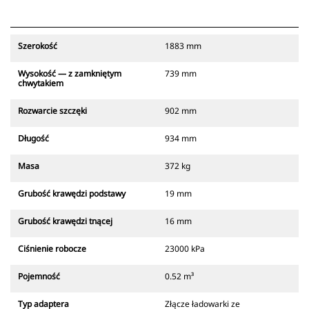
Szerokość
1883 mm
Wysokość — z zamkniętym
739 mm
chwytakiem
Rozwarcie szczęki
902 mm
Długość
934 mm
Masa
372 kg
Grubość krawędzi podstawy
19 mm
Grubość krawędzi tnącej
16 mm
Ciśnienie robocze
23000 kPa
Pojemność
0.52 m³
Typ adaptera
Złącze ładowarki ze