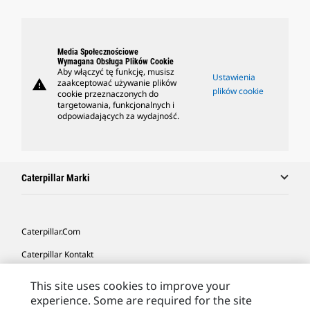
Media Społecznościowe
Wymagana Obsługa Plików Cookie
Aby włączyć tę funkcję, musisz
Ustawienia
warning
zaakceptować używanie plików
plików cookie
cookie przeznaczonych do
targetowania, funkcjonalnych i
odpowiadających za wydajność.
Caterpillar Marki
Caterpillar.com
Caterpillar Kontakt
Caterpillar Kontakt
This site uses cookies to improve your
experience. Some are required for the site
Moje Preferencje Marketingowe