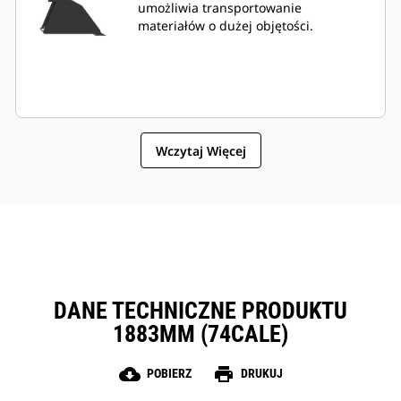
umożliwia transportowanie
materiałów o dużej objętości.
Wczytaj Więcej
DANE TECHNICZNE PRODUKTU
1883MM (74CALE)
cloud_download
print
POBIERZ
DRUKUJ