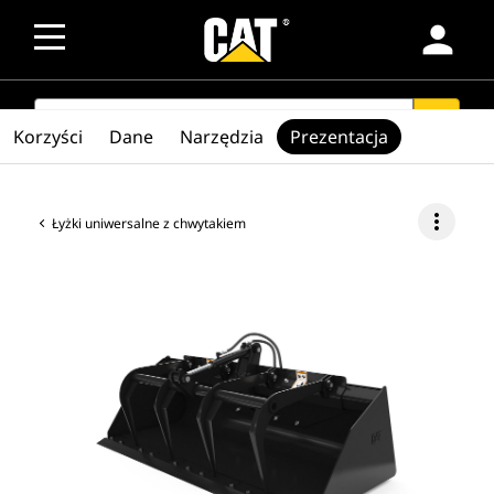
person
SEARCH
search
Korzyści
Dane
Narzędzia
Prezentacja
more_vert
Łyżki uniwersalne z chwytakiem