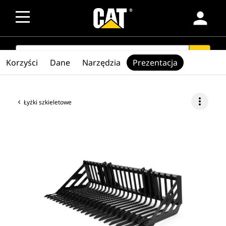
person
SEARCH
search
Korzyści
Dane
Narzędzia
Prezentacja
more_vert
Łyżki szkieletowe