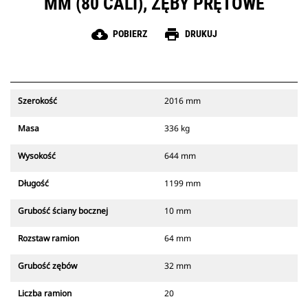
MM (80 CALI), ZĘBY PRĘTOWE
cloud_download
print
POBIERZ
DRUKUJ
Szerokość
2016 mm
Masa
336 kg
Wysokość
644 mm
Długość
1199 mm
Grubość ściany bocznej
10 mm
Rozstaw ramion
64 mm
Grubość zębów
32 mm
Liczba ramion
20