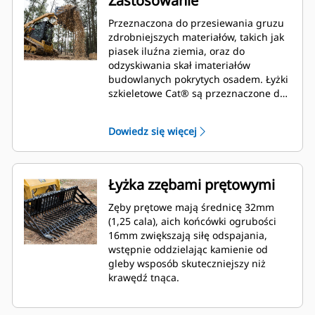
Zastosowanie
Przeznaczona do przesiewania gruzu
zdrobniejszych materiałów, takich jak
piasek iluźna ziemia, oraz do
odzyskiwania skał imateriałów
budowlanych pokrytych osadem. Łyżki
szkieletowe Cat® są przeznaczone do
użytku zarówno zładowarkami
osterowaniu burtowym, jak
Dowiedz się więcej
ikompaktowymi ładowarkami
gąsienicowymi marki Cat.
Łyżka zzębami prętowymi
Zęby prętowe mają średnicę 32mm
(1,25 cala), aich końcówki ogrubości
16mm zwiększają siłę odspajania,
wstępnie oddzielając kamienie od
gleby wsposób skuteczniejszy niż
krawędź tnąca.