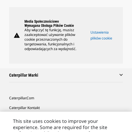
Media Społecznościowe
Wymagana Obsługa Plików Cookie
Aby włączyć tę funkcję, musisz
Ustawienia
warning
zaakceptować używanie plików
plików cookie
cookie przeznaczonych do
targetowania, funkcjonalnych i
odpowiadających za wydajność.
Caterpillar Marki
Caterpillar.com
Caterpillar Kontakt
Caterpillar Kontakt
This site uses cookies to improve your
experience. Some are required for the site
Moje Preferencje Marketingowe