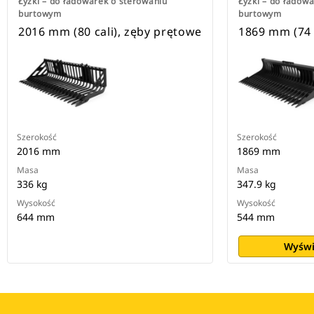
Łyżki – do ładowarek o sterowaniu
Łyżki – do ładow
burtowym
burtowym
2016 mm (80 cali), zęby prętowe
1869 mm (74 
Szerokość
Szerokość
2016 mm
1869 mm
Masa
Masa
336 kg
347.9 kg
Wysokość
Wysokość
644 mm
544 mm
Wyświ