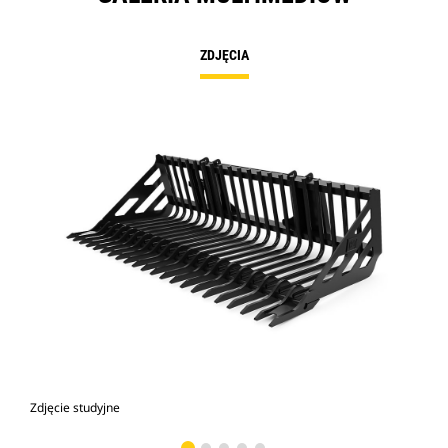
ZDJĘCIA
Zdjęcie studyjne
Wid