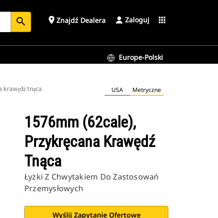
Zaloguj
place
apps
Znajdź Dealera
search
Europe-Polski
a krawędź tnąca
USA
Metryczne
1576mm (62cale),
Przykręcana Krawędź
Tnąca
Łyżki Z Chwytakiem Do Zastosowań
Przemysłowych
Wyślij Zapytanie Ofertowe