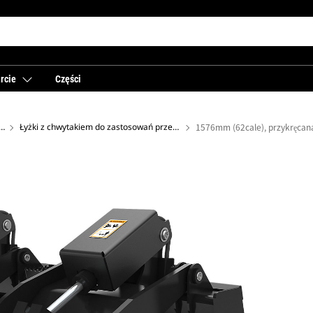
rcie
Części
o ładowarek o sterowaniu burtowym
Łyżki z chwytakiem do zastosowań przemysłowych
1576mm (62cale), przykręcan