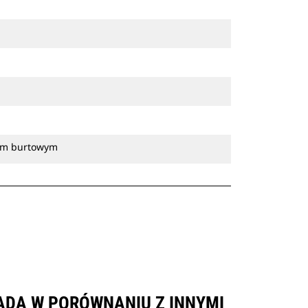
iem burtowym
ADA W PORÓWNANIU Z INNYMI