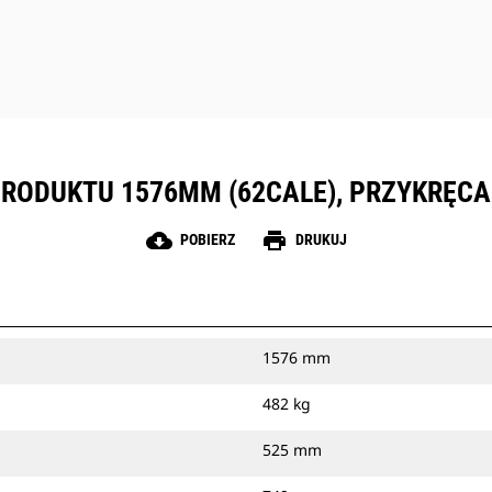
PRODUKTU 1576MM (62CALE), PRZYKRĘC
cloud_download
print
POBIERZ
DRUKUJ
1576 mm
482 kg
525 mm