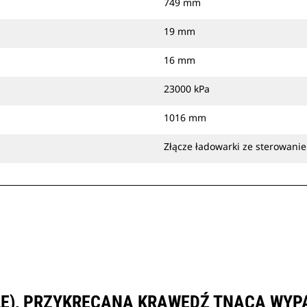
749 mm
19 mm
16 mm
23000 kPa
1016 mm
Złącze ładowarki ze sterowan
LE), PRZYKRĘCANA KRAWĘDŹ TNĄCA WYP