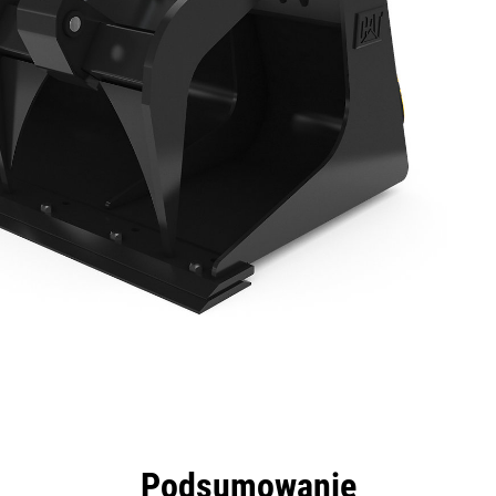
zyści
Dane
Narzędzia
Prezentacja
Podsumowanie