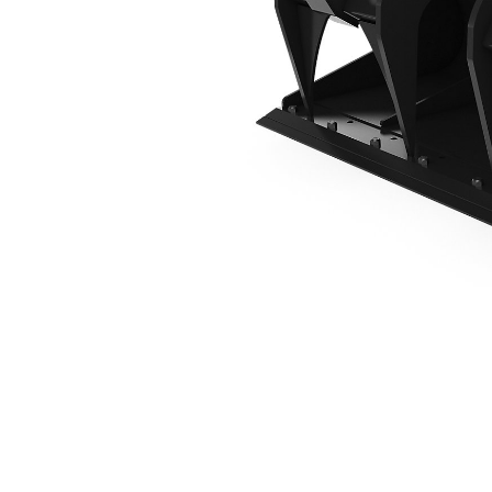
1576mm (62cale), Przykręcana Krawędź Tnąca
Kor
Zmień model