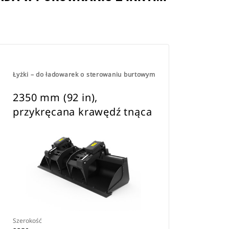
.
Łyżki – do ładowarek o sterowaniu burtowym
2350 mm (92 in),
przykręcana krawędź tnąca
Szerokość