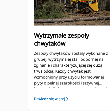
Wytrzymałe zespoły
chwytaków
Zespoły chwytaków zostały wykonane z
grubej, wytrzymałej stali odpornej na
zginanie i charakteryzującej się dużą
trwałością. Każdy chwytak jest
wzmocniony przy użyciu formowanej
płyty o pełnej szerokości i sztywnej
konstrukcji skrzynkowej zapewniającej
optymalną wytrzymałość i skuteczną
Dowiedz się więcej
ochronę siłowników.