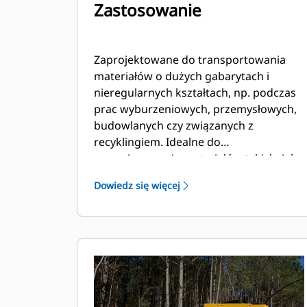
Zastosowanie
Zaprojektowane do transportowania
materiałów o dużych gabarytach i
nieregularnych kształtach, np. podczas
prac wyburzeniowych, przemysłowych,
budowlanych czy związanych z
recyklingiem. Idealne do
przemieszczania materiałów takich, jak
podkłady kolejowe, drzewa, duże
Dowiedz się więcej
kamienie, krzewy, złom przemysłowy,
odpady wyburzeniowe i materiały do
recyklingu.