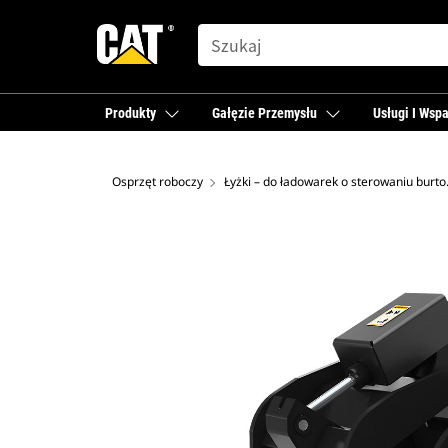
SEARCH
Produkty
Gałęzie Przemysłu
Usługi I Wspa
Osprzęt roboczy
Łyżki – d