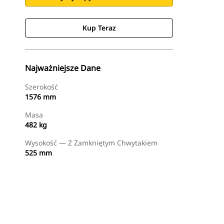
Kup Teraz
Najważniejsze Dane
Szerokość
1576 mm
Masa
482 kg
Wysokość — Z Zamkniętym Chwytakiem
525 mm
Kup Teraz
Wyślij Zapytanie Ofertowe