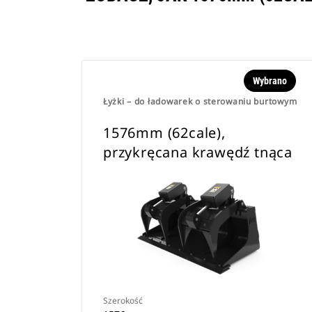
Wybrano
Łyżki – do ładowarek o sterowaniu burtowym
1576mm (62cale),
przykręcana krawędź tnąca
Szerokość