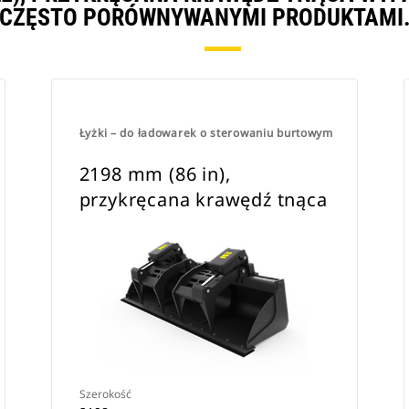
CZĘSTO PORÓWNYWANYMI PRODUKTAMI
Łyżki – do ładowarek o sterowaniu burtowym
2198 mm (86 in),
przykręcana krawędź tnąca
Szerokość