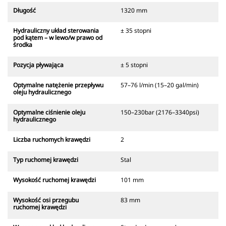
Długość
1320 mm
Hydrauliczny układ sterowania
± 35 stopni
pod kątem – w lewo/w prawo od
środka
Pozycja pływająca
± 5 stopni
Optymalne natężenie przepływu
57–76 l/min (15–20 gal/min)
oleju hydraulicznego
Optymalne ciśnienie oleju
150–230bar (2176–3340psi)
hydraulicznego
Liczba ruchomych krawędzi
2
Typ ruchomej krawędzi
Stal
Wysokość ruchomej krawędzi
101 mm
Wysokość osi przegubu
83 mm
ruchomej krawędzi