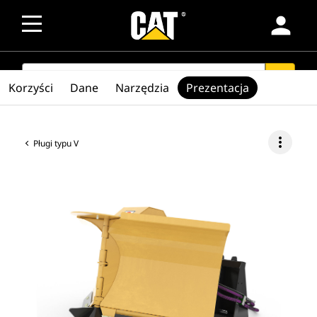
person
SEARCH
search
Korzyści
Dane
Narzędzia
Prezentacja
more_vert
Pługi typu V