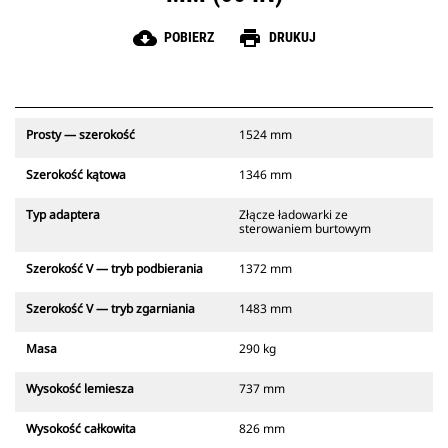
cloud_download
print
POBIERZ
DRUKUJ
Prosty — szerokość
1524 mm
Szerokość kątowa
1346 mm
Typ adaptera
Złącze ładowarki ze
sterowaniem burtowym
Szerokość V — tryb podbierania
1372 mm
Szerokość V — tryb zgarniania
1483 mm
Masa
290 kg
Wysokość lemiesza
737 mm
Wysokość całkowita
826 mm