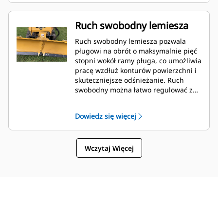
Ruch swobodny lemiesza
Ruch swobodny lemiesza pozwala
pługowi na obrót o maksymalnie pięć
stopni wokół ramy pługa, co umożliwia
pracę wzdłuż konturów powierzchni i
skuteczniejsze odśnieżanie. Ruch
swobodny można łatwo regulować za
pomocą czterech śrub na ramie
narzędzia.
Dowiedz się więcej
Wczytaj Więcej