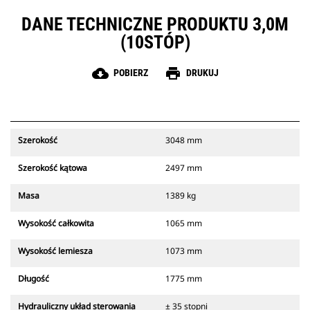
DANE TECHNICZNE PRODUKTU 3,0M
(10STÓP)
cloud_download
print
POBIERZ
DRUKUJ
Szerokość
3048 mm
Szerokość kątowa
2497 mm
Masa
1389 kg
Wysokość całkowita
1065 mm
Wysokość lemiesza
1073 mm
Długość
1775 mm
Hydrauliczny układ sterowania
± 35 stopni