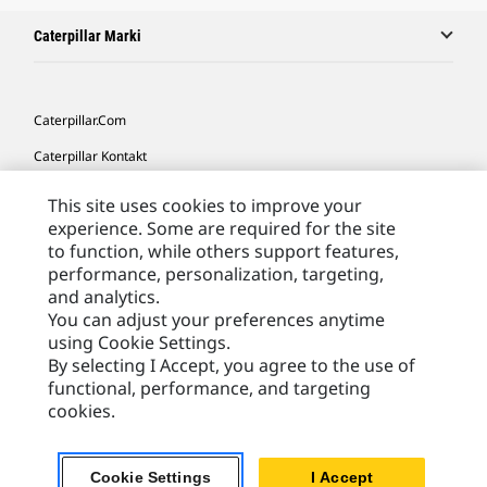
Caterpillar Marki
Caterpillar.com
Caterpillar Kontakt
Caterpillar Kontakt
This site uses cookies to improve your
experience. Some are required for the site
Moje Preferencje Marketingowe
to function, while others support features,
Site Map
performance, personalization, targeting,
and analytics.
Cookie Settings
You can adjust your preferences anytime
Legal
using Cookie Settings.
By selecting I Accept, you agree to the use of
Privacy
functional, performance, and targeting
cookies.
Europe - Polish
© 2026 Caterpillar. Wszelkie prawa zastrzeżone.
Cookie Settings
I Accept