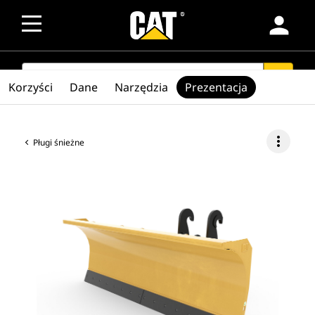
person
SEARCH
search
Korzyści
Dane
Narzędzia
Prezentacja
more_vert
Pługi śnieżne