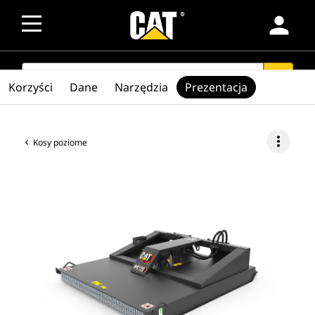
person
SEARCH
search
Korzyści
Dane
Narzędzia
Prezentacja
more_vert
Kosy poziome