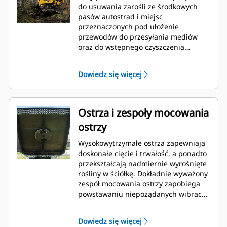
do usuwania zarośli ze środkowych
pasów autostrad i miejsc
przeznaczonych pod ułożenie
przewodów do przesyłania mediów
oraz do wstępnego czyszczenia
obszaru przeznaczonego pod
zabudowę, parki czy tereny
Dowiedz się więcej
rekreacyjne.
Ostrza i zespoły mocowania
ostrzy
Wysokowytrzymałe ostrza zapewniają
doskonałe cięcie i trwałość, a ponadto
przekształcają nadmiernie wyrośnięte
rośliny w ściółkę. Dokładnie wyważony
zespół mocowania ostrzy zapobiega
powstawaniu niepożądanych wibracji.
Stożkowy zespół mocowania ostrzy
umożliwia unoszenie się narzędzia
Dowiedz się więcej
tnącego ponad pniaki i kamienie.