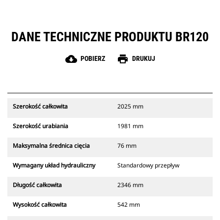
DANE TECHNICZNE PRODUKTU BR120
cloud_download
print
POBIERZ
DRUKUJ
Szerokość całkowita
2025 mm
Szerokość urabiania
1981 mm
Maksymalna średnica cięcia
76 mm
Wymagany układ hydrauliczny
Standardowy przepływ
Długość całkowita
2346 mm
Wysokość całkowita
542 mm