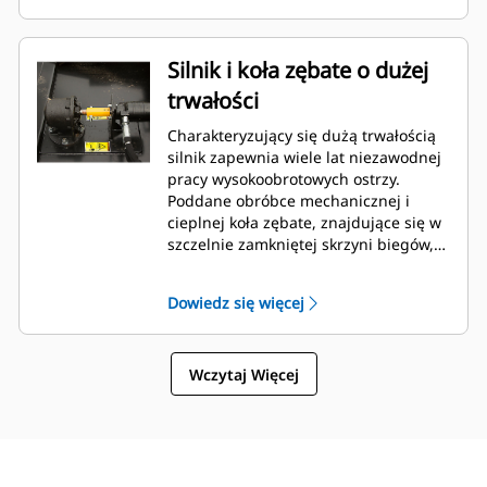
Silnik i koła zębate o dużej
trwałości
Charakteryzujący się dużą trwałością
silnik zapewnia wiele lat niezawodnej
pracy wysokoobrotowych ostrzy.
Poddane obróbce mechanicznej i
cieplnej koła zębate, znajdujące się w
szczelnie zamkniętej skrzyni biegów,
zapewniają niezawodne i trwałe
przenoszenie momentu obrotowego z
Dowiedz się więcej
silnika na zespół mocowania ostrzy.
Wczytaj Więcej