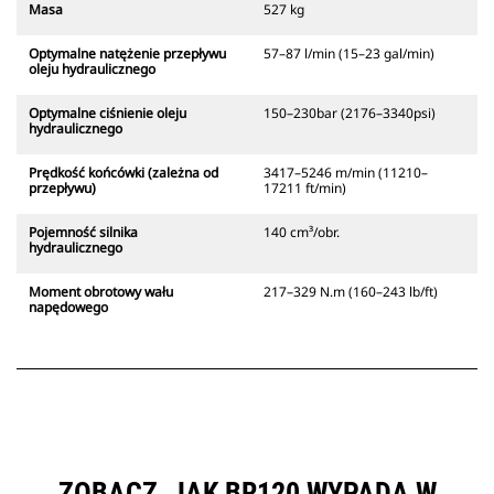
Masa
527 kg
Optymalne natężenie przepływu
57–87 l/min (15–23 gal/min)
oleju hydraulicznego
Optymalne ciśnienie oleju
150–230bar (2176–3340psi)
hydraulicznego
Prędkość końcówki (zależna od
3417–5246 m/min (11210–
przepływu)
17211 ft/min)
Pojemność silnika
140 cm³/obr.
hydraulicznego
Moment obrotowy wału
217–329 N.m (160–243 lb/ft)
napędowego
ZOBACZ, JAK BR120 WYPADA W