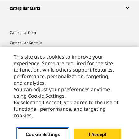
Caterpillar Marki
Caterpillar.com
Caterpillar Kontakt
Caterpillar Kontakt
This site uses cookies to improve your
experience. Some are required for the site
Moje Preferencje Marketingowe
to function, while others support features,
Site Map
performance, personalization, targeting,
and analytics.
Cookie Settings
You can adjust your preferences anytime
Legal
using Cookie Settings.
By selecting I Accept, you agree to the use of
Privacy
functional, performance, and targeting
cookies.
Europe - Polish
© 2026 Caterpillar. Wszelkie prawa zastrzeżone.
Cookie Settings
I Accept