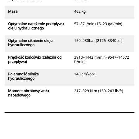
Masa
462 kg
Optymalne natężenie przepływu
57–87 l/min (15–23 gal/min)
oleju hydraulicznego
Optymalne ciśnienie oleju
150–230bar (2176–3340psi)
hydraulicznego
Prędkość końcówki (zależna od
2910–4442 m/min (9547–14572
przepływu)
ft/min)
Pojemność silnika
140 cm³/obr.
hydraulicznego
Moment obrotowy wału
217–329 N.m (160–243 lb/ft)
napędowego