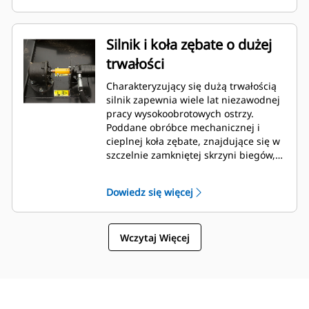
Silnik i koła zębate o dużej
trwałości
Charakteryzujący się dużą trwałością
silnik zapewnia wiele lat niezawodnej
pracy wysokoobrotowych ostrzy.
Poddane obróbce mechanicznej i
cieplnej koła zębate, znajdujące się w
szczelnie zamkniętej skrzyni biegów,
zapewniają niezawodne i trwałe
przenoszenie momentu obrotowego z
Dowiedz się więcej
silnika na zespół mocowania ostrzy.
Wczytaj Więcej