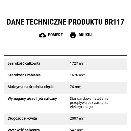
DANE TECHNICZNE PRODUKTU BR117
cloud_download
print
POBIERZ
DRUKUJ
Szerokość całkowita
1727 mm
Szerokość urabiania
1676 mm
Maksymalna średnica cięcia
76 mm
Wymagany układ hydrauliczny
Standardowe natężenie
przepływu bez zasilania
elektrycznego
Długość całkowita
2007 mm
Wysokość całkowita
542 mm