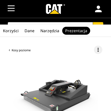
person
SEARCH
search
Korzyści
Dane
Narzędzia
Prezentacja
more_vert
Kosy poziome