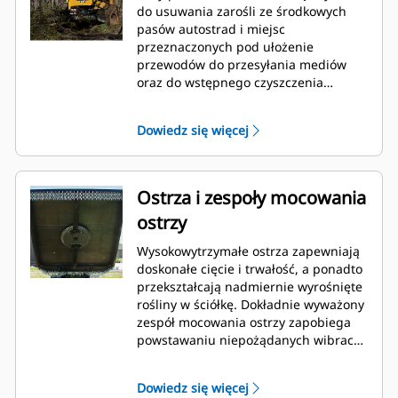
do usuwania zarośli ze środkowych
pasów autostrad i miejsc
przeznaczonych pod ułożenie
przewodów do przesyłania mediów
oraz do wstępnego czyszczenia
obszaru przeznaczonego pod
zabudowę, parki czy tereny
Dowiedz się więcej
rekreacyjne.
Ostrza i zespoły mocowania
ostrzy
Wysokowytrzymałe ostrza zapewniają
doskonałe cięcie i trwałość, a ponadto
przekształcają nadmiernie wyrośnięte
rośliny w ściółkę. Dokładnie wyważony
zespół mocowania ostrzy zapobiega
powstawaniu niepożądanych wibracji.
Stożkowy zespół mocowania ostrzy
umożliwia unoszenie się narzędzia
Dowiedz się więcej
tnącego ponad pniaki i kamienie.