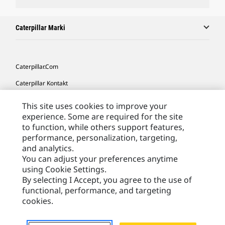
Caterpillar Marki
Caterpillar.com
Caterpillar Kontakt
Caterpillar Kontakt
This site uses cookies to improve your
experience. Some are required for the site
Moje Preferencje Marketingowe
to function, while others support features,
Site Map
performance, personalization, targeting,
and analytics.
Cookie Settings
You can adjust your preferences anytime
Legal
using Cookie Settings.
By selecting I Accept, you agree to the use of
Privacy
functional, performance, and targeting
cookies.