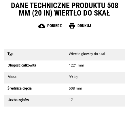
DANE TECHNICZNE PRODUKTU 508
MM (20 IN) WIERTŁO DO SKAŁ
cloud_download
print
POBIERZ
DRUKUJ
Typ
Wiertło głowicy do skał
Długość całkowita
1221 mm
Masa
99 kg
Średnica cięcia
508 mm
Liczba zębów
17