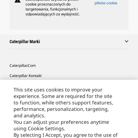
warning
plików cookie
cookie przeznaczonych do
targetowania, funkcjonalnych i
odpowiadających za wydajność.
Caterpillar Marki
Caterpillar.com
Caterpillar Kontakt
Caterpillar Kontakt
This site uses cookies to improve your
experience. Some are required for the site
Moje Preferencje Marketingowe
to function, while others support features,
Site Map
performance, personalization, targeting,
and analytics.
Cookie Settings
You can adjust your preferences anytime
Legal
using Cookie Settings.
By selecting I Accept, you agree to the use of
Privacy