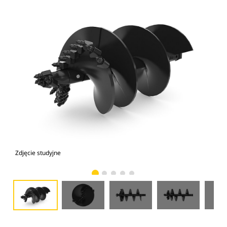
Zdjęcie studyjne
Wid