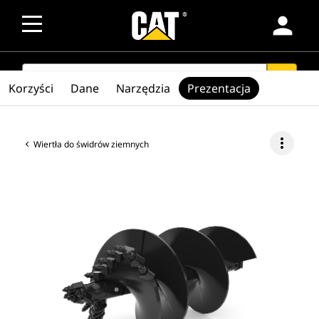
person
SEARCH
search
Korzyści
Dane
Narzędzia
Prezentacja
more_vert
Wiertła do świdrów ziemnych