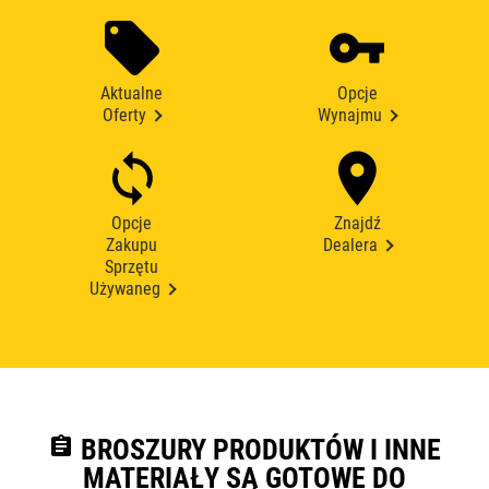
Aktualne
Opcje
Oferty
Wynajmu
Opcje
Znajdź
Zakupu
Dealera
Sprzętu
Używaneg
assignment
BROSZURY PRODUKTÓW I INNE
MATERIAŁY SĄ GOTOWE DO