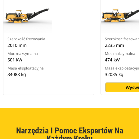
Szerokość frezowania
Szerokość frezowan
2010 mm
2235 mm
Moc maksymalna
Moc maksymalna
601 kW
474 kW
Masa eksploatacyjna
Masa eksploatacyj
34088 kg
32035 kg
Wyświ
Narzędzia I Pomoc Ekspertów Na
Każdym Kroku