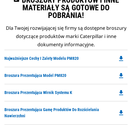
BROSZURY PRODUKTÓW I INNE
MATERIAŁY SĄ GOTOWE DO
POBRANIA!
Dla Twojej rozwijającej się firmy są dostępne broszury
dotyczące produktów marki Caterpillar i inne
dokumenty informacyjne.
file_download
Do
Najważniejsze Cechy I Zalety Modelu PM820
P
O
file_download
Do
Broszura Prezentująca Model PM820
in
P
a
O
N
file_download
Do
Broszura Prezentująca Wirnik Systemu K
in
Ta
P
a
O
N
Do
Broszura Prezentująca Gamę Produktów Do Rozściełania
in
file_download
Ta
P
Nawierzchni
a
O
N
in
Ta