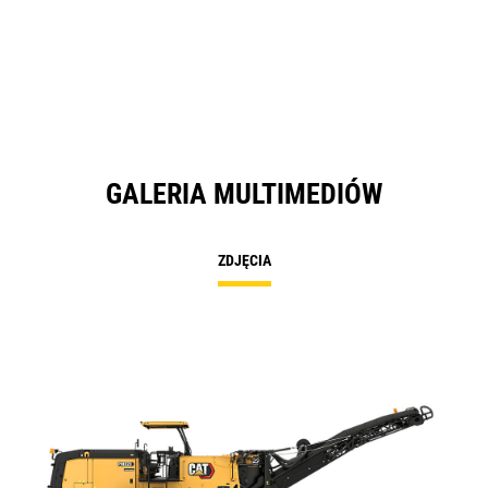
a
N
Ta
GALERIA MULTIMEDIÓW
ZDJĘCIA