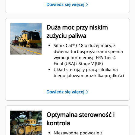
dostępne z podłoża
wykonywanie testów
Dowiedz się więcej
szybko demontowane w celu
zapewniają operatorowi
diagnostycznych,
przechowywania bez
dobrą widoczność przednich
przyczyniając się do
odłączania wiązki
gąsienic
skrócenia czasu obsługi
Duża moc przy niskim
przewodów elektrycznych
Opcje foteli i schowków
technicznej
zużyciu paliwa
Dobrze widoczne wskaźniki
LED poziomu wody (zawarte
Silnik Cat
C18 o dużej mocy, z
®
w rozbudowanym pakiecie
dwiema turbosprężarkami spełnia
oświetlenia)
wymogi norm emisji EPA Tier 4
Final (USA) i Stage V (UE)
Duże uchwyt kolektora
Układ sterujący pracą silnika na
natrysku wody ułatwiające
biegu jałowym oraz kilka prędkości
sterowanie
wirnika umożliwiają
optymalizowanie mocy wyjściowej
Dowiedz się więcej
silnika oraz zapotrzebowania na
nią
Wentylator o zmiennej prędkości
obrotowej pracuje z najmniejszą
Optymalna sterowność i
możliwą prędkością, aby zapewnić
kontrola
ciche i wydajne chłodzenie
Układ automatycznej kontroli
Niezawodne podwozie z