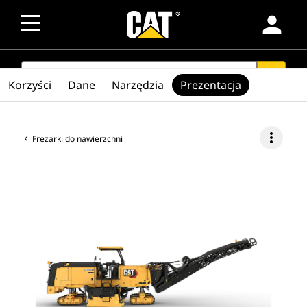
person
SEARCH
search
Korzyści
Dane
Narzędzia
Prezentacja
more_vert
Frezarki do nawierzchni