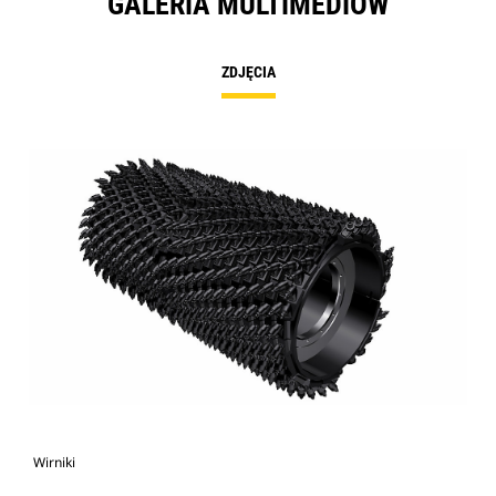
GALERIA MULTIMEDIÓW
ZDJĘCIA
Wirniki
Wirn