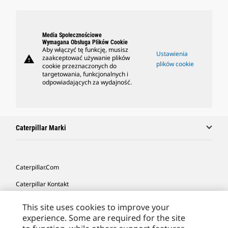
Media Społecznościowe
Wymagana Obsługa Plików Cookie
Aby włączyć tę funkcję, musisz
Ustawienia
warning
zaakceptować używanie plików
plików cookie
cookie przeznaczonych do
targetowania, funkcjonalnych i
odpowiadających za wydajność.
Caterpillar Marki
Caterpillar.com
Caterpillar Kontakt
Caterpillar Kontakt
This site uses cookies to improve your
experience. Some are required for the site
Moje Preferencje Marketingowe