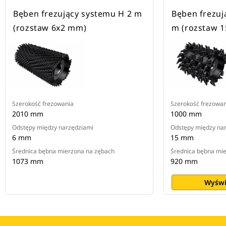
Bęben frezujący systemu H 2 m
Bęben frezuj
(rozstaw 6x2 mm)
m (rozstaw 
Szerokość frezowania
Szerokość frezowan
2010 mm
1000 mm
Odstępy między narzędziami
Odstępy między na
6 mm
15 mm
Średnica bębna mierzona na zębach
Średnica bębna mi
1073 mm
920 mm
Wyświ