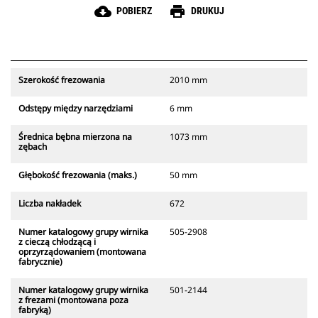
cloud_download
print
POBIERZ
DRUKUJ
Szerokość frezowania
2010 mm
Odstępy między narzędziami
6 mm
Średnica bębna mierzona na
1073 mm
zębach
Głębokość frezowania (maks.)
50 mm
Liczba nakładek
672
Numer katalogowy grupy wirnika
505-2908
z cieczą chłodzącą i
oprzyrządowaniem (montowana
fabrycznie)
Numer katalogowy grupy wirnika
501-2144
z frezami (montowana poza
fabryką)