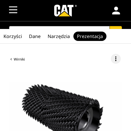
person
SEARCH
search
Korzyści
Dane
Narzędzia
Prezentacja
more_vert
Wirniki