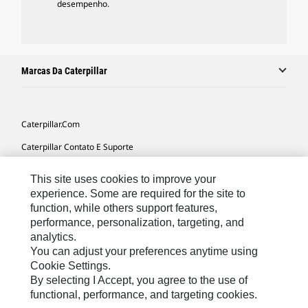
desempenho.
Marcas Da Caterpillar
Caterpillar.com
Caterpillar Contato E Suporte
Minhas Preferências De Marketing
This site uses cookies to improve your
Mapa Do Local
experience. Some are required for the site to
function, while others support features,
Cookie Settings
performance, personalization, targeting, and
analytics.
Legal
You can adjust your preferences anytime using
Privacidade
Cookie Settings.
By selecting I Accept, you agree to the use of
functional, performance, and targeting cookies.
South America -
© 2026 Caterpillar. Todos os direitos