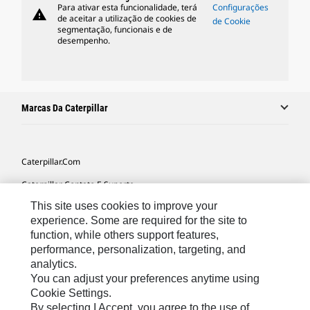
Para ativar esta funcionalidade, terá
Configurações
warning
de aceitar a utilização de cookies de
de Cookie
segmentação, funcionais e de
desempenho.
Marcas Da Caterpillar
Caterpillar.com
Caterpillar Contato E Suporte
This site uses cookies to improve your
Minhas Preferências De Marketing
experience. Some are required for the site to
Mapa Do Local
function, while others support features,
performance, personalization, targeting, and
Cookie Settings
analytics.
Legal
You can adjust your preferences anytime using
Cookie Settings.
Privacidade
By selecting I Accept, you agree to the use of