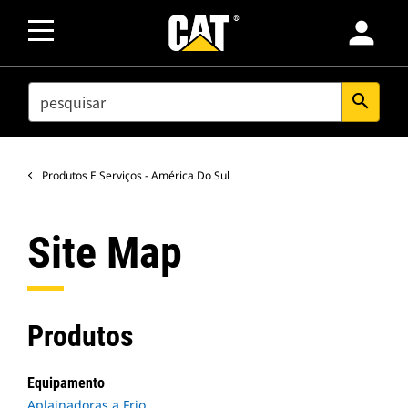
person
SEARCH
search
Produtos E Serviços - América Do Sul
Site Map
Produtos
Equipamento
Aplainadoras a Frio