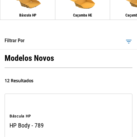
Báscula HP
Caçamba HE
Caçamb
Filtrar Por
filter_list
Modelos Novos
12 Resultados
Báscula HP
HP Body - 789