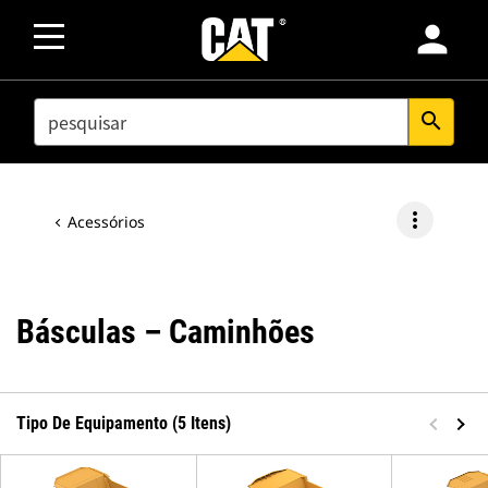
person
SEARCH
search
more_vert
Acessórios
Básculas – Caminhões
Tipo De Equipamento (5 Itens)