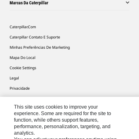
Marcas Da Caterpillar
Caterpillar.com
Caterpillar Contato E Suporte
Minhas Preferências De Marketing
Mapa Do Local
Cookie Settings
Legal
Privacidade
This site uses cookies to improve your
South America -
© 2026 Caterpillar. Todos os direitos
Portuguese
reservados.
experience. Some are required for the site to
function, while others support features,
performance, personalization, targeting, and
analytics.