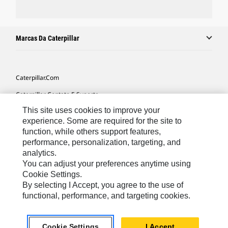
Marcas Da Caterpillar
Caterpillar.com
Caterpillar Contato E Suporte
This site uses cookies to improve your
Minhas Preferências De Marketing
experience. Some are required for the site to
Mapa Do Local
function, while others support features,
performance, personalization, targeting, and
Cookie Settings
analytics.
Legal
You can adjust your preferences anytime using
Cookie Settings.
Privacidade
By selecting I Accept, you agree to the use of
functional, performance, and targeting cookies.
South America -
© 2026 Caterpillar. Todos os direitos
Portuguese
reservados.
Cookie Settings
I Accept