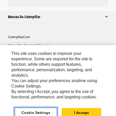
Marcas Da Caterpillar
Caterpillar.com
Caterpillar Contato E Suporte
This site uses cookies to improve your
Minhas Preferências De Marketing
experience. Some are required for the site to
Mapa Do Local
function, while others support features,
performance, personalization, targeting, and
Cookie Settings
analytics.
Legal
You can adjust your preferences anytime using
Cookie Settings.
Privacidade
By selecting I Accept, you agree to the use of
functional, performance, and targeting cookies.
South America -
© 2026 Caterpillar. Todos os direitos
Portuguese
reservados.
Cookie Settings
I Accept
chat_bubble
Chat