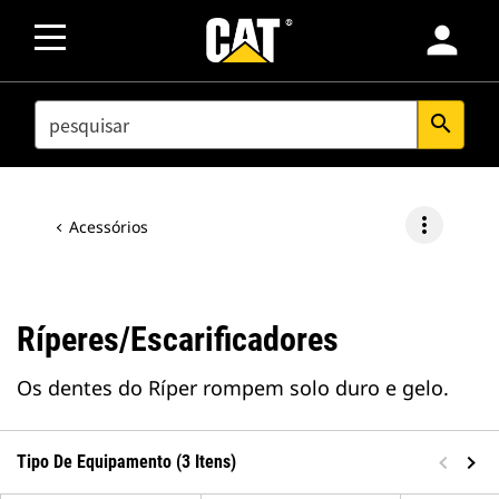
person
SEARCH
search
more_vert
Acessórios
Ríperes/Escarificadores
Os dentes do Ríper rompem solo duro e gelo.
Tipo De Equipamento (3 Itens)