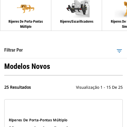
Ríperes De Porta-Pontas
Ríperes/Escarificadores
Ríperes De
Múltiplo
Sim
Filtrar Por
filter_list
Modelos Novos
25 Resultados
Visualização 1 - 15 De 25
Ríperes De Porta-Pontas Múltiplo