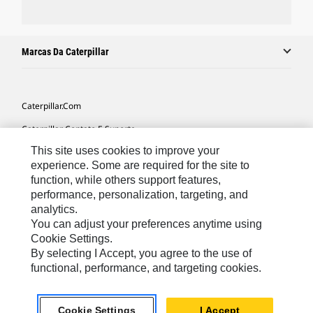
Marcas Da Caterpillar
Caterpillar.com
Caterpillar Contato E Suporte
This site uses cookies to improve your
Minhas Preferências De Marketing
experience. Some are required for the site to
Mapa Do Local
function, while others support features,
performance, personalization, targeting, and
Cookie Settings
analytics.
Legal
You can adjust your preferences anytime using
Cookie Settings.
Privacidade
By selecting I Accept, you agree to the use of
functional, performance, and targeting cookies.
South America -
© 2026 Caterpillar. Todos os direitos
Portuguese
reservados.
Cookie Settings
I Accept