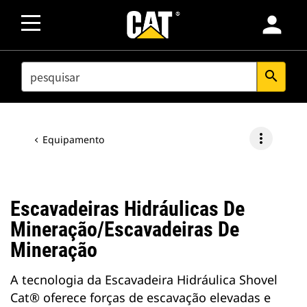
person
SEARCH
search
more_vert
Equipamento
Escavadeiras Hidráulicas De
Mineração/Escavadeiras De
Mineração
A tecnologia da Escavadeira Hidráulica Shovel
Cat® oferece forças de escavação elevadas e