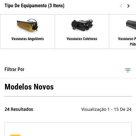
Tipo De Equipamento (3 Itens)
Vassouras Anguláveis
Vassouras Coletoras
Vassouras P
Púb
Filtrar Por
filter_list
Modelos Novos
24 Resultados
Visualização 1 - 15 De 24