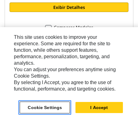
Exibir Detalhes
Comparar Modelos
This site uses cookies to improve your
experience. Some are required for the site to
function, while others support features,
performance, personalization, targeting, and
analytics.
Vassouras Anguláveis
You can adjust your preferences anytime using
Manual BA118C
Cookie Settings.
By selecting I Accept, you agree to the use of
functional, performance, and targeting cookies.
Largura Total
2637 mm
Cookie Settings
I Accept
chat_bubble
Chat
Largura de Varredura
2119 mm
Diâmetro da Escova