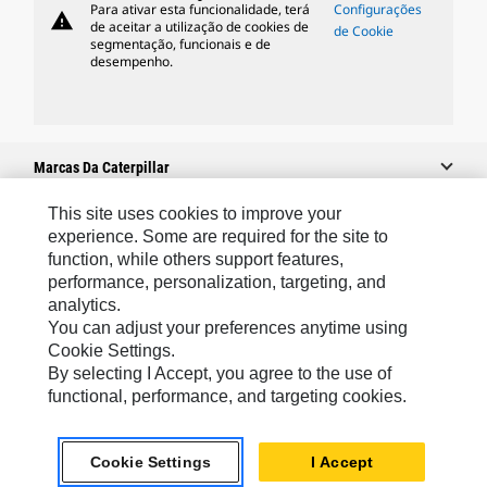
Para ativar esta funcionalidade, terá
Configurações
warning
de aceitar a utilização de cookies de
de Cookie
segmentação, funcionais e de
desempenho.
Marcas Da Caterpillar
This site uses cookies to improve your
experience. Some are required for the site to
Caterpillar.com
function, while others support features,
performance, personalization, targeting, and
Caterpillar Contato E Suporte
analytics.
Minhas Preferências De Marketing
You can adjust your preferences anytime using
Cookie Settings.
Mapa Do Local
By selecting I Accept, you agree to the use of
Cookie Settings
functional, performance, and targeting cookies.
Legal
Cookie Settings
I Accept
Privacidade
chat_bubble
Chat