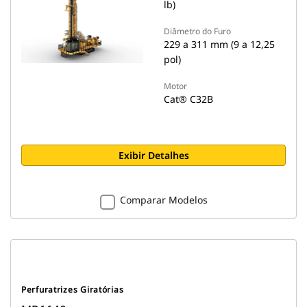
lb)
Diâmetro do Furo
229 a 311 mm (9 a 12,25
pol)
Motor
Cat® C32B
Exibir Detalhes
Comparar Modelos
Perfuratrizes Giratórias