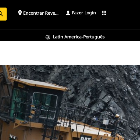
Fazer Login
place
apps
Encontrar Revendedor
arch
Latin America-Português