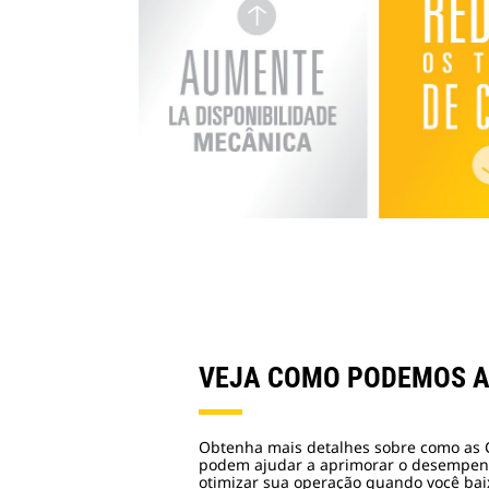
VEJA COMO PODEMOS 
Obtenha mais detalhes sobre como as Ca
podem ajudar a aprimorar o desempenh
otimizar sua operação quando você baix