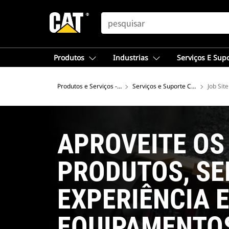
SEARCH
Produtos
Industrias
Serviços E Sup
Produtos e Serviços - América do Sul
Serviços e Suporte Cat®
Job Sit
APROVEITE OS
PRODUTOS, SE
EXPERIÊNCIA 
EQUIPAMENTO