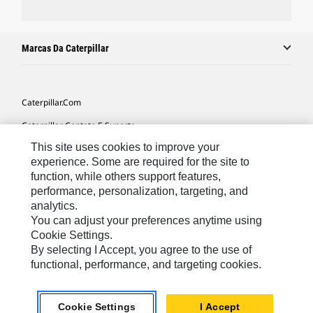
Marcas Da Caterpillar
Caterpillar.com
Caterpillar Contato E Suporte
This site uses cookies to improve your
Minhas Preferências De Marketing
experience. Some are required for the site to
Mapa Do Local
function, while others support features,
performance, personalization, targeting, and
Cookie Settings
analytics.
Legal
You can adjust your preferences anytime using
Cookie Settings.
Privacidade
By selecting I Accept, you agree to the use of
functional, performance, and targeting cookies.
South America -
© 2026 Caterpillar. Todos os direitos
Portuguese
reservados.
Cookie Settings
I Accept