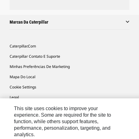
Marcas Da Caterpillar
Caterpillar.com
Caterpillar Contato E Suporte
Minhas Preferências De Marketing
Mapa Do Local
Cookie Settings
Legal
Privacidade
This site uses cookies to improve your
experience. Some are required for the site to
function, while others support features,
South America -
© 2026 Caterpillar. Todos os direitos
performance, personalization, targeting, and
Portuguese
reservados.
analytics.