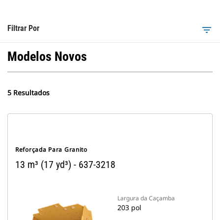
Filtrar Por
filter_list
Modelos Novos
5 Resultados
Reforçada Para Granito
13 m³ (17 yd³) - 637-3218
Largura da Caçamba
203 pol