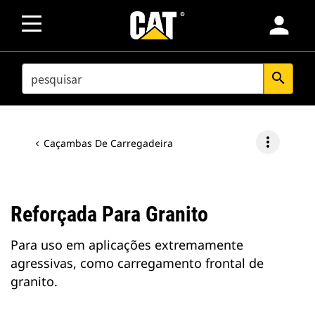
person
SEARCH
search
more_vert
Caçambas De Carregadeira
Reforçada Para Granito
Para uso em aplicações extremamente
agressivas, como carregamento frontal de
granito.