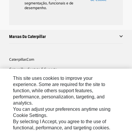
segmentação, funcionais e de
desempenho.
Marcas Da Caterpillar
Caterpillar.com
Caterpillar Contato E Suporte
This site uses cookies to improve your
Minhas Preferências De Marketing
experience. Some are required for the site to
Mapa Do Local
function, while others support features,
performance, personalization, targeting, and
Cookie Settings
analytics.
Legal
You can adjust your preferences anytime using
Cookie Settings.
Privacidade
By selecting I Accept, you agree to the use of
functional, performance, and targeting cookies.