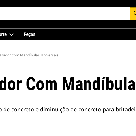
se
orte
Peças
ssador com Mandíbulas Universais
dor Com Mandíbula
 de concreto e diminuição de concreto para britadei