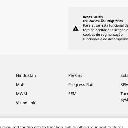
Redes Sociais
Os Cookies São Obrigatórios
Para ativar esta funcionalid
warning
terá de aceitar a utilização 
cookies de segmentação,
funcionais e de desempenho
Hindustan
Perkins
Sol
MaK
Progress Rail
SPM
MWM
SEM
Tur
Sys
VisionLink
equired for the site to function, while others support features,