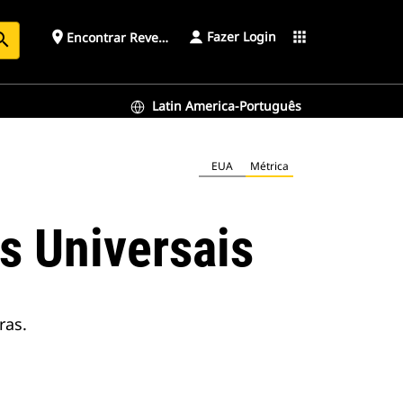
Fazer Login
place
apps
Encontrar Revendedor
arch
Latin America-Português
EUA
Métrica
s Universais
ras.