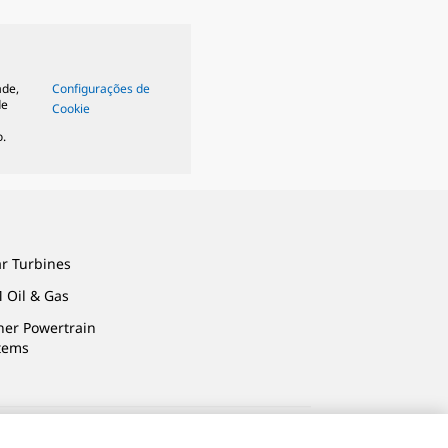
ade,
Configurações de
de
Cookie
.
ar Turbines
 Oil & Gas
ner Powertrain
tems