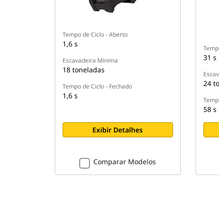
Tempo de Ciclo - Aberto
1,6 s
Tempo
31 s
Escavadeira Mínima
18 toneladas
Escav
24 t
Tempo de Ciclo - Fechado
1,6 s
Tempo
58 s
Exibir Detalhes
Comparar Modelos