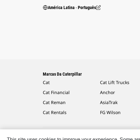
América Latina ‧ Português
Marcas Da Caterpillar
Cat
Cat Lift Trucks
Cat Financial
Anchor
Cat Reman
AsiaTrak
Cat Rentals
FG Wilson
This site uses cookies to improve your experience. Some are r