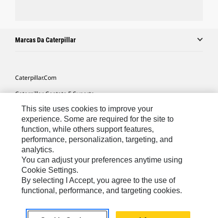
Marcas Da Caterpillar
Caterpillar.com
Caterpillar Contato E Suporte
This site uses cookies to improve your
Minhas Preferências De Marketing
experience. Some are required for the site to
Mapa Do Local
function, while others support features,
performance, personalization, targeting, and
Cookie Settings
analytics.
Legal
You can adjust your preferences anytime using
Cookie Settings.
Privacidade
By selecting I Accept, you agree to the use of
functional, performance, and targeting cookies.
South America -
© 2026 Caterpillar. Todos os direitos
Portuguese
reservados.