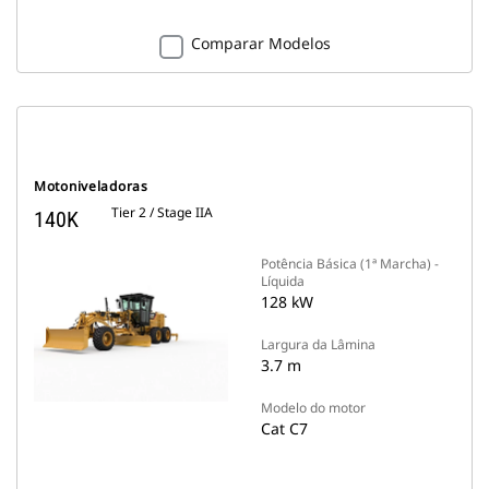
Comparar Modelos
Motoniveladoras
Tier 2 / Stage IIA
140K
Potência Básica (1ª Marcha) -
Líquida
128 kW
Largura da Lâmina
3.7 m
Modelo do motor
Cat C7