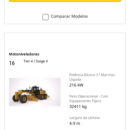
Comparar Modelos
Motoniveladoras
Tier 4 / Stage V
16
Potência Básica (1ª Marcha) -
Líquida
216 kW
Peso Operacional - Com
Equipamento Típico
32411 kg
Largura da Lâmina
4.9 m