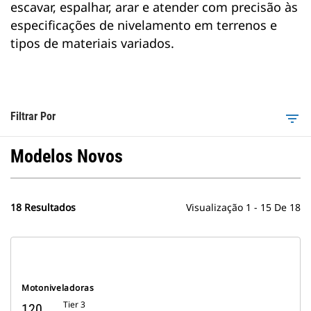
escavar, espalhar, arar e atender com precisão às
especificações de nivelamento em terrenos e
tipos de materiais variados.
Filtrar Por
filter_list
Modelos Novos
18 Resultados
Visualização 1 - 15 De 18
Motoniveladoras
Tier 3
120