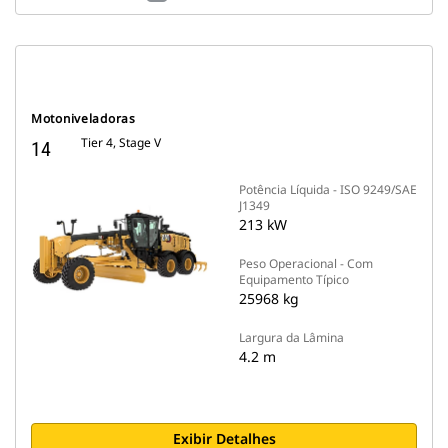
Motoniveladoras
Tier 4, Stage V
14
Potência Líquida - ISO 9249/SAE
J1349
213 kW
Peso Operacional - Com
Equipamento Típico
25968 kg
Largura da Lâmina
4.2 m
Exibir Detalhes