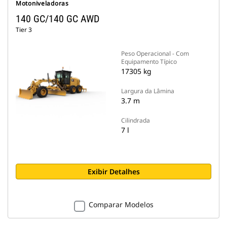
Motoniveladoras
140 GC/140 GC AWD
Tier 3
Peso Operacional - Com
Equipamento Típico
17305 kg
Largura da Lâmina
3.7 m
Cilindrada
7 l
Exibir Detalhes
Comparar Modelos