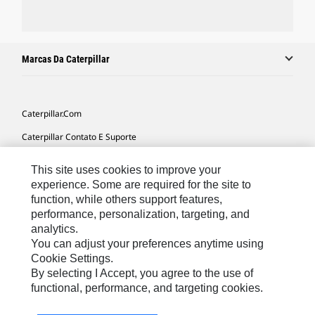
Marcas Da Caterpillar
Caterpillar.com
Caterpillar Contato E Suporte
Minhas Preferências De Marketing
This site uses cookies to improve your
Mapa Do Local
experience. Some are required for the site to
function, while others support features,
Cookie Settings
performance, personalization, targeting, and
analytics.
Legal
You can adjust your preferences anytime using
Privacidade
Cookie Settings.
By selecting I Accept, you agree to the use of
functional, performance, and targeting cookies.
South America -
© 2026 Caterpillar. Todos os direitos
Portuguese
reservados.