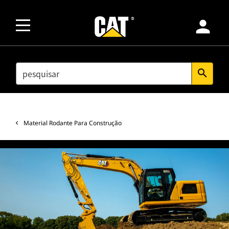
person
SEARCH
search
Material Rodante Para Construção