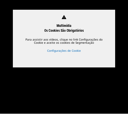
warning
Multimídia
Os Cookies São Obrigatórios
Para assistir aos vídeos, clique no link Configurações do
Cookie e aceite os cookies de Segmentação
Configurações de Cookie